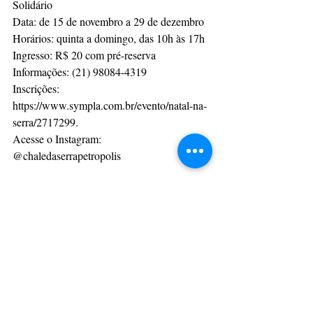
Solidário
Data: de 15 de novembro a 29 de dezembro
Horários: quinta a domingo, das 10h às 17h
Ingresso: R$ 20 com pré-reserva
Informações: (21) 98084-4319
Inscrições: 
https://www.sympla.com.br/evento/natal-na-
serra/2717299.
Acesse o Instagram: 
@chaledaserrapetropolis
O Chalé da Serra fica localizado na BR 040 
Km93 – Parque da Serra de Petrópolis - RJ
Gastronomia & Turismo