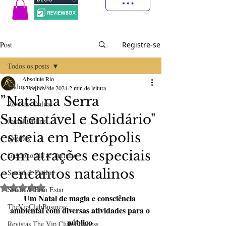
Post
Registre-se
Todos os posts
Absolute Rio
Todos os posts
12 de nov. de 2024
2 min de leitura
”Natal na Serra
Revistas Online
Sustentável e Solidário"
Jornal Online
estreia em Petrópolis
Eventos
com atrações especiais
Gastronomia & Turismo
e encantos natalinos
Social & Estilos
Avaliado com NaN de 5 estrelas.
Saúde & Bem Estar
Um Natal de magia e consciência 
TheVipClubBusiness
ambiental com diversas atividades para o 
público
Revistas The Vip Club Business