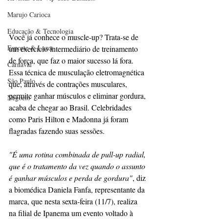
Marujo Carioca
Educação & Tecnologia
Você já conhece o muscle-up? Trata-se de 
Esporte & Lazer
um exercício intermediário de treinamento 
de força, que faz o maior sucesso lá fora. 
Carnaval
Essa técnica de musculação eletromagnética 
São Paulo
que, através de contrações musculares, 
permite ganhar músculos e eliminar gordura, 
Negocio
acaba de chegar ao Brasil. Celebridades 
como Paris Hilton e Madonna já foram 
flagradas fazendo suas sessões.
"É uma rotina combinada de pull-up radial, 
que é o tratamento da vez quando o assunto 
é ganhar músculos e perda de gordura"
, diz 
a biomédica Daniela Fanfa, representante da 
marca, que nesta sexta-feira (11/7), realiza 
na filial de Ipanema um evento voltado à 