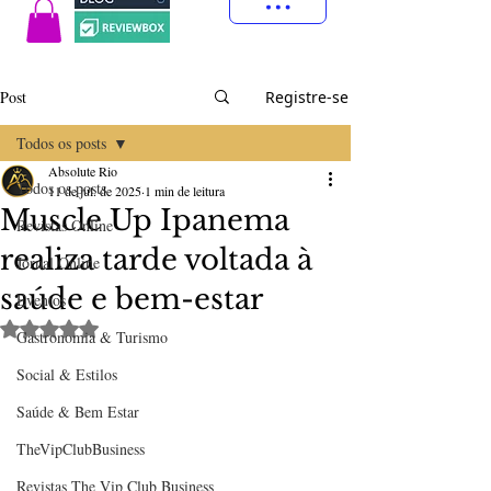
Post
Registre-se
Todos os posts
Absolute Rio
Todos os posts
11 de jul. de 2025
1 min de leitura
Muscle Up Ipanema
Revistas Online
realiza tarde voltada à
Jornal Online
saúde e bem-estar
Eventos
Avaliado com NaN de 5 estrelas.
Gastronomia & Turismo
Social & Estilos
Saúde & Bem Estar
TheVipClubBusiness
Revistas The Vip Club Business