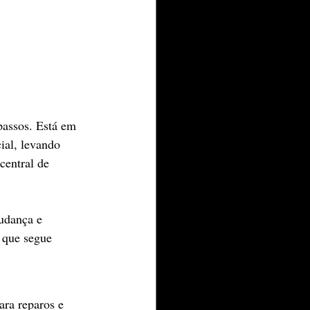
passos. Está em 
ial, levando 
central de 
udança e 
 que segue 
ara reparos e 