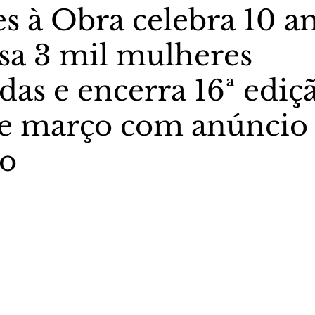
s à Obra celebra 10 an
ssa 3 mil mulheres
stas The Vip Club Business
Marujo Carioca
das e encerra 16ª ediç
sporte & Lazer
Carnaval
São Paulo
Negocio
de março com anúncio
ão
5 estrelas.