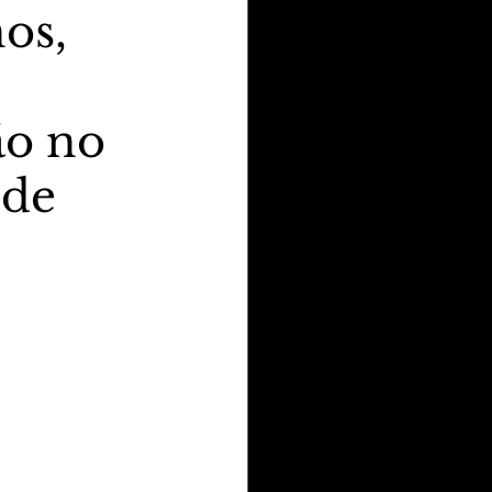
os,
ão no
 de