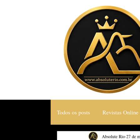
Todos os posts
Revistas Online
Gastronomia & Turismo
Absolute Rio
27 de m
S