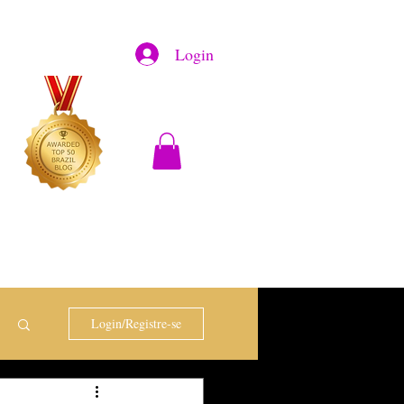
Login
Login/Registre-se