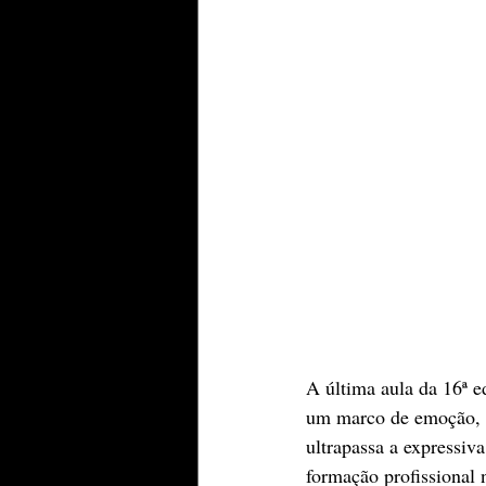
A última aula da 16ª e
um marco de emoção, c
ultrapassa a expressiv
formação profissional n