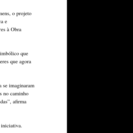
ens, o projeto 
a e 
res à Obra 
imbólico que 
heres que agora 
a se imaginaram 
os no caminho 
das”, afirma 
iniciativa.