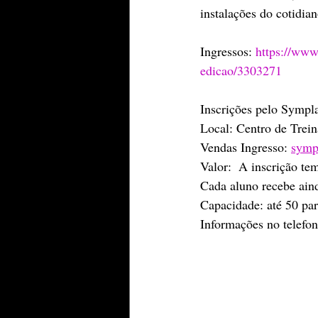
instalações do cotidian
Ingressos: 
https://www
edicao/3303271
Inscrições pelo Sympla
Local: Centro de Trei
Vendas Ingresso: 
symp
Valor:  A inscrição te
Cada aluno recebe aind
Capacidade: até 50 par
Informações no telefo