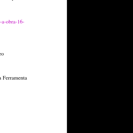
-a-obra-16-
ro
da Ferramenta