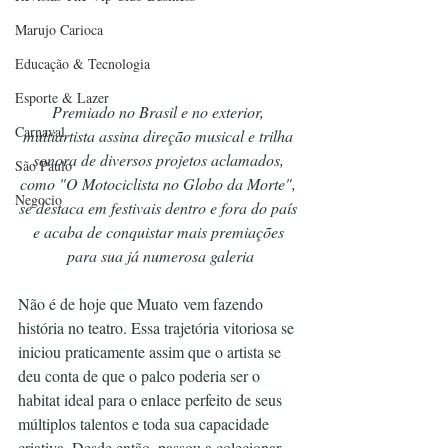
Marujo Carioca
Educação & Tecnologia
Esporte & Lazer
Premiado no Brasil e no exterior, 
Carnaval
multiartista assina direção musical e trilha 
sonora de diversos projetos aclamados, 
São Paulo
como "O Motociclista no Globo da Morte", 
Negocio
se destaca em festivais dentro e fora do país 
e acaba de conquistar mais premiações 
para sua já numerosa galeria
Não é de hoje que Muato vem fazendo 
história no teatro. Essa trajetória vitoriosa se 
iniciou praticamente assim que o artista se 
deu conta de que o palco poderia ser o 
habitat ideal para o enlace perfeito de seus 
múltiplos talentos e toda sua capacidade 
criativa. Desde então, passou a colecionar 