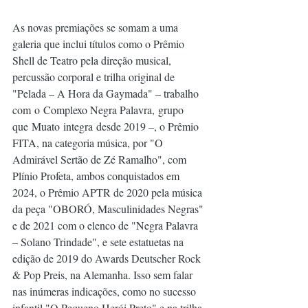
As novas premiações se somam a uma 
galeria que inclui títulos como o Prêmio 
Shell de Teatro pela direção musical, 
percussão corporal e trilha original de 
"Pelada – A Hora da Gaymada" – trabalho 
com o Complexo Negra Palavra, grupo 
que Muato integra desde 2019 –, o Prêmio 
FITA, na categoria música, por "O 
Admirável Sertão de Zé Ramalho", com 
Plínio Profeta, ambos conquistados em 
2024, o Prêmio APTR de 2020 pela música 
da peça "OBORÓ, Masculinidades Negras" 
e de 2021 com o elenco de "Negra Palavra 
– Solano Trindade", e sete estatuetas na 
edição de 2019 do Awards Deutscher Rock 
& Pop Preis, na Alemanha. Isso sem falar 
nas inúmeras indicações, como no sucesso 
infantil "O Pequeno Herói Preto" e na trilha 