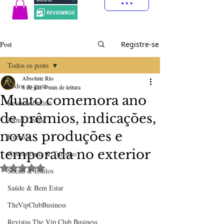
Post
Registre-se
Todos os posts
Absolute Rio
Todos os posts
8 de jun.
4 min de leitura
Muato comemora ano
Revistas Online
de prêmios, indicações,
Jornal Online
novas produções e
Eventos
temporada no exterior
Gastronomia & Turismo
Avaliado com NaN de 5 estrelas.
Social & Estilos
Saúde & Bem Estar
TheVipClubBusiness
Revistas The Vip Club Business