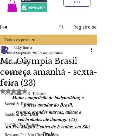
Post
Registre-se
Todos os posts
Ricky Rocha
Todos os posts
22 de set. de 2022
2 min de leitura
Mr. Olympia Brasil
Revistas Online
começa amanhã - sexta-
Jornal Online
feira (23)
Eventos
Avaliado com NaN de 5 estrelas.
Gastronomia & Turismo
Maior competição de bodybuilding e 
Social & Estilos
fitness amador do Brasil,
 reunirá grandes marcas, atletas e 
Saúde & Bem Estar
celebridades até domingo (25), 
TheVipClubBusiness
no Pro Magno Centro de Eventos, em São 
Paulo
Revistas The Vip Club Business