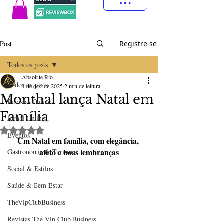
Post
Registre-se
Todos os posts
Absolute Rio
Todos os posts
1 de dez. de 2025
2 min de leitura
Monthal lança Natal em
Revistas Online
Família
Jornal Online
Avaliado com NaN de 5 estrelas.
Eventos
Um Natal em família, com elegância, 
afeto e boas lembranças
Gastronomia & Turismo
Social & Estilos
Saúde & Bem Estar
TheVipClubBusiness
Revistas The Vip Club Business