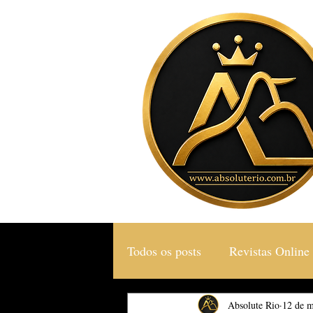
Todos os posts
Revistas Online
Gastronomia & Turismo
Absolute Rio
12 de m
S