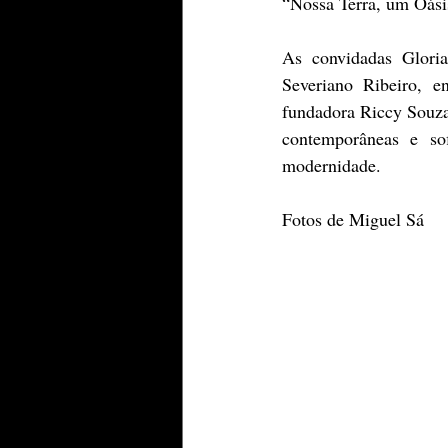
“Nossa Terra, um Oásis
As convidadas Gloria
Severiano Ribeiro
, en
fundadora Riccy Souza
contemporâneas e sof
modernidade.
Fotos de Miguel Sá