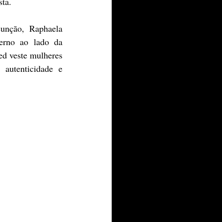
sta.
unção, Raphaela 
erno ao lado da 
d veste mulheres 
autenticidade e 