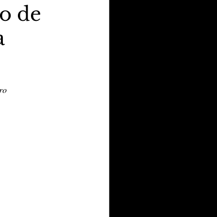
o de
a
ro