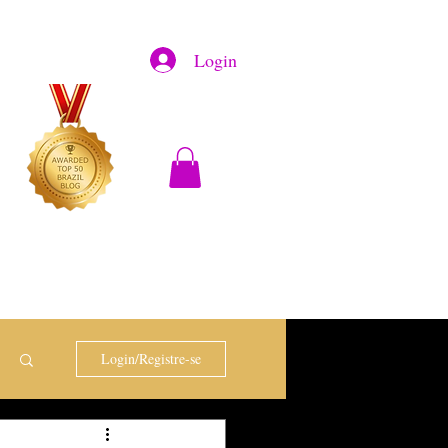
Login
Login/Registre-se