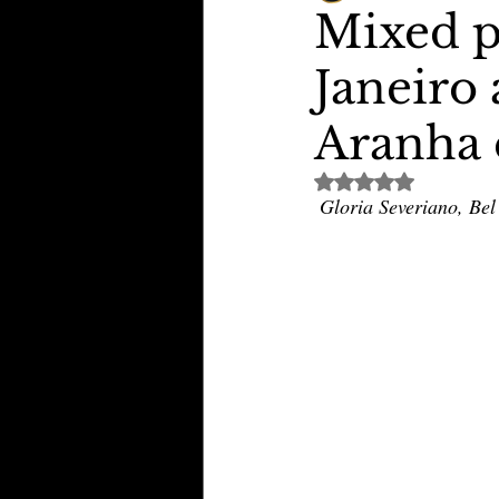
Mixed p
Janeiro
TheVipClubBusiness
Revi
Aranha 
Educação & Tecnologia
E
Avaliado com NaN de 
Gloria Severiano, Be