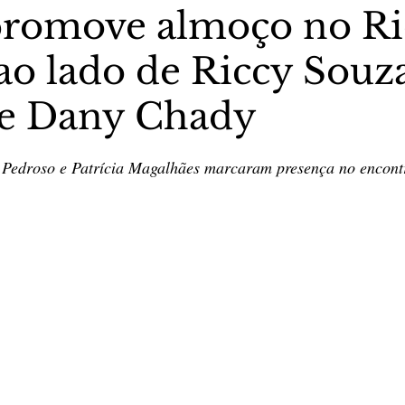
romove almoço no Ri
 ao lado de Riccy Souz
stas The Vip Club Business
Marujo Carioca
e Dany Chady
sporte & Lazer
Carnaval
São Paulo
Negocio
5 estrelas.
l Pedroso e Patrícia Magalhães marcaram presença no encont