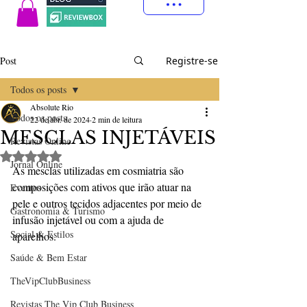
Post
Registre-se
Todos os posts
Absolute Rio
Todos os posts
22 de abr. de 2024
2 min de leitura
MESCLAS INJETÁVEIS
Revistas Online
Avaliado com NaN de 5 estrelas.
Jornal Online
As mesclas utilizadas em cosmiatria são 
composições com ativos que irão atuar na 
Eventos
pele e outros tecidos adjacentes por meio de 
Gastronomia & Turismo
infusão injetável ou com a ajuda de 
Social & Estilos
aparelhos. 
Saúde & Bem Estar
TheVipClubBusiness
Revistas The Vip Club Business