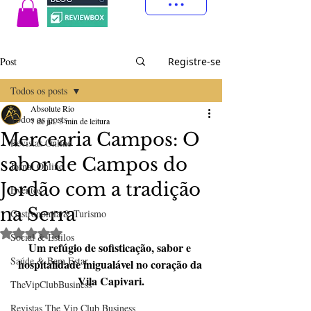
Post
Registre-se
Todos os posts
Absolute Rio
Todos os posts
7 de jul.
3 min de leitura
Mercearia Campos: O
Revistas Online
sabor de Campos do
Jornal Online
Jordão com a tradição
Eventos
na Serra
Gastronomia & Turismo
Avaliado com NaN de 5 estrelas.
Social & Estilos
Um refúgio de sofisticação, sabor e 
Saúde & Bem Estar
hospitalidade inigualável no coração da 
Vila Capivari.
TheVipClubBusiness
Revistas The Vip Club Business