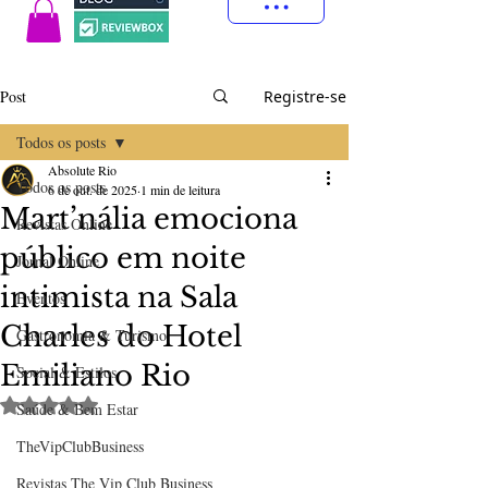
Post
Registre-se
Todos os posts
Absolute Rio
Todos os posts
6 de out. de 2025
1 min de leitura
Mart’nália emociona
Revistas Online
público em noite
Jornal Online
intimista na Sala
Eventos
Charles do Hotel
Gastronomia & Turismo
Emiliano Rio
Social & Estilos
Avaliado com NaN de 5 estrelas.
Saúde & Bem Estar
TheVipClubBusiness
Revistas The Vip Club Business