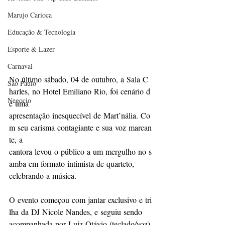
Marujo Carioca
Educação & Tecnologia
Esporte & Lazer
Carnaval
No último sábado, 04 de outubro, a Sala C
São Paulo
harles, no Hotel Emiliano Rio, foi cenário d
Negocio
e uma 
apresentação inesquecível de Mart’nália. Co
m seu carisma contagiante e sua voz marcan
te, a 
cantora levou o público a um mergulho no s
amba em formato intimista de quarteto, 
celebrando a música. 
O evento começou com jantar exclusivo e tri
lha da DJ Nicole Nandes, e seguiu sendo 
acompanhada por Luiz Otávio (teclado/voz)