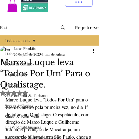
Post
Registre-se
Todos os posts
Lucas Franklin
Todos os posts
26 de jun. de 2023
1 min de leitura
Marco Luque leva
Revistas Online
‘Todos Por Um’ Para o
Jornal Online
Qualistage.
Eventos
Avaliado com NaN de 5 estrelas.
Gastronomia & Turismo
Marco Luque leva ‘Todos Por Um’ para o 
Social & Estilos
Rio de Janeiro pela primeira vez, no dia 1º 
de julho, ao Qualistage. O espetáculo, com 
Saúde & Bem Estar
direção de Marco Luque e Guilherme 
TheVipClubBusiness
Rocha, e produção de Macatranja, um 
sucesso de bilheteria em São Paulo, chega a 
Revistas The Vip Club Business