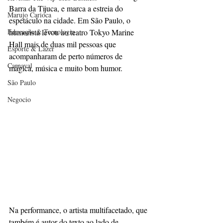
Barra da Tijuca, e marca a estreia do 
Marujo Carioca
espetáculo na cidade. Em São Paulo, o 
Educação & Tecnologia
humorista levou ao teatro Tokyo Marine 
Hall mais de duas mil pessoas que 
Esporte & Lazer
acompanharam de perto números de 
Carnaval
mágica, música e muito bom humor.
São Paulo
Negocio
Na performance, o artista multifacetado, que 
também é autor do texto ao lado de 