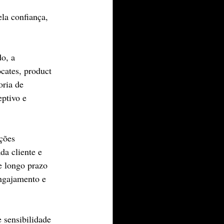
la confiança, 
o, a 
cates, product 
ria de 
eptivo e 
ções 
da cliente e 
e longo prazo 
engajamento e 
 sensibilidade 