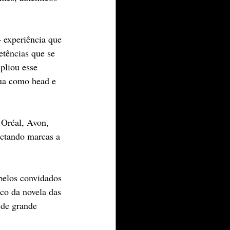
— experiência que 
tências que se 
pliou esse 
tua como head e 
’Oréal, Avon, 
ectando marcas a 
pelos convidados 
co da novela das 
de grande 