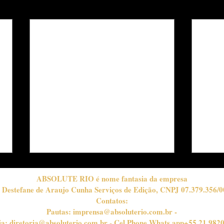
ABSOLUTE RIO é nome fantasia da empresa
 Destefane de Araujo Cunha Serviços de Edição, CNPJ 07.379.356/0
Contatos:
Pautas:
imprensa@absoluterio.com.br
-
ia:
diretoria@absoluterio.com.br
- Cel Phone Whats app+55 21 982