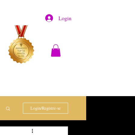
Login
Login/Registre-se