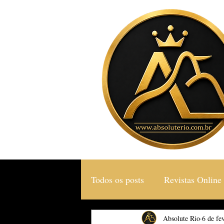
Todos os posts
Revistas Online
Gastronomia & Turismo
Absolute Rio
6 de fev
S