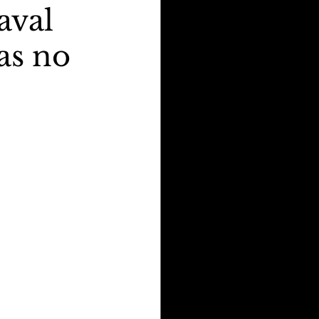
aval
as no