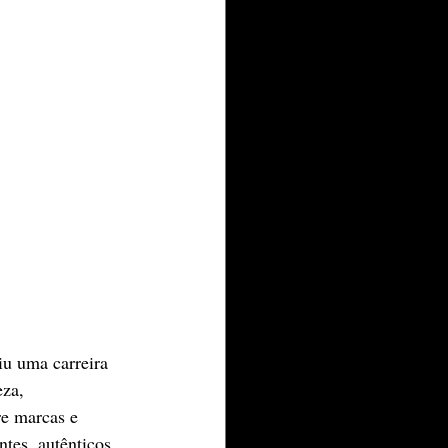
u uma carreira 
za, 
re marcas e 
tes, autênticos 