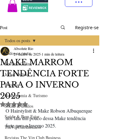
Post
Registre-se
Todos os posts
Absolute Rio
Todos os posts
29 de abr. de 2025
1 min de leitura
MAKE MARROM
Revistas Online
TENDÊNCIA FORTE
Jornal Online
PARA O INVERNO
Eventos
2025
Gastronomia & Turismo
Avaliado com NaN de 5 estrelas.
Social & Estilos
O Hairstylistt & Make Robson Albuquerque 
Saúde & Bem Estar
nos fala um pouco dessa Make tendência 
forte para o Inverno 2025.
TheVipClubBusiness
Revistas The Vip Club Business