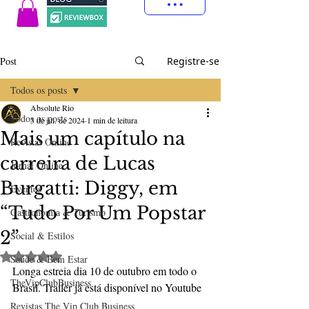
Post
Registre-se
Todos os posts
Absolute Rio
Todos os posts
3 de jul. de 2024
1 min de leitura
Mais um capítulo na
Revistas Online
carreira de Lucas
Jornal Online
Burgatti: Diggy, em
Eventos
“Tudo Por Um Popstar
Gastronomia & Turismo
2”
Social & Estilos
Avaliado com NaN de 5 estrelas.
Saúde & Bem Estar
Longa estreia dia 10 de outubro em todo o 
TheVipClubBusiness
Brasil. Trailer já está disponível no Youtube
Revistas The Vip Club Business