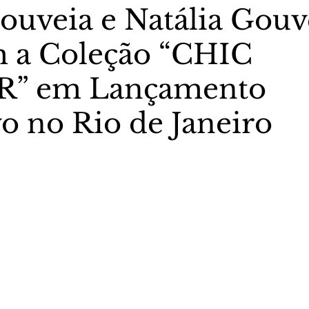
ouveia e Natália Gouv
 a Coleção “CHIC
stas The Vip Club Business
Marujo Carioca
R” em Lançamento
sporte & Lazer
Carnaval
São Paulo
Negocio
vo no Rio de Janeiro
5 estrelas.