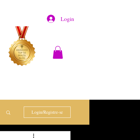
Login
Login/Registre-se