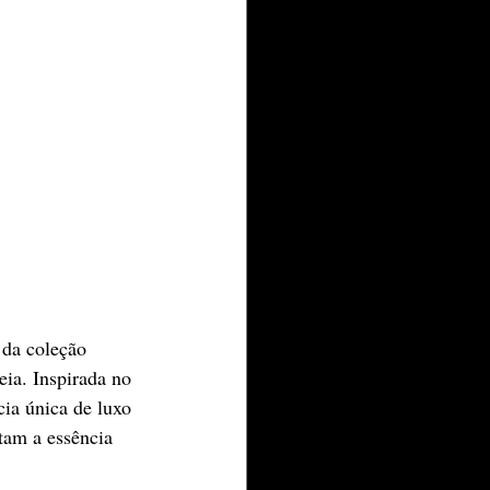
 da coleção 
ia. Inspirada no 
ia única de luxo 
tam a essência 