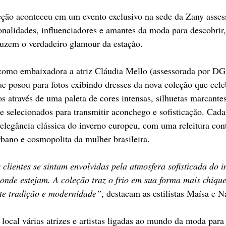
eção aconteceu em um evento exclusivo na sede da Zany asses
onalidades, influenciadores e amantes da moda para descobrir
duzem o verdadeiro glamour da estação.
o embaixadora a atriz Cláudia Mello (assessorada por DG 
e posou para fotos exibindo dresses da nova coleção que cele
rios através de uma paleta de cores intensas, silhuetas marcantes
 selecionados para transmitir aconchego e sofisticação. Cada 
a elegância clássica do inverno europeu, com uma releitura co
rbano e cosmopolita da mulher brasileira.
lientes se sintam envolvidas pela atmosfera sofisticada do i
onde estejam. A coleção traz o frio em sua forma mais chiqu
te tradição e modernidade”
, destacam as estilistas Maísa e Na
ocal várias atrizes e artistas ligadas ao mundo da moda para p