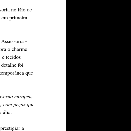
soria no Rio de 
, em primeira 
Assessoria - 
bra o charme 
 e tecidos 
detalhe foi 
ntemporânea que 
nverno europeu, 
e, com peças que 
tália.
restigiar a 