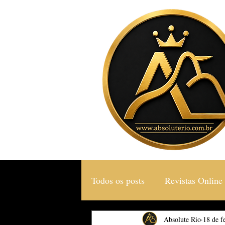
Todos os posts
Revistas Online
Gastronomia & Turismo
Absolute Rio
18 de f
S