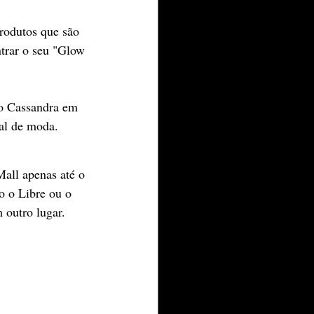
rodutos que são 
ntrar o seu "Glow 
go Cassandra em 
ial de moda.
all apenas até o 
o o Libre ou o 
outro lugar.