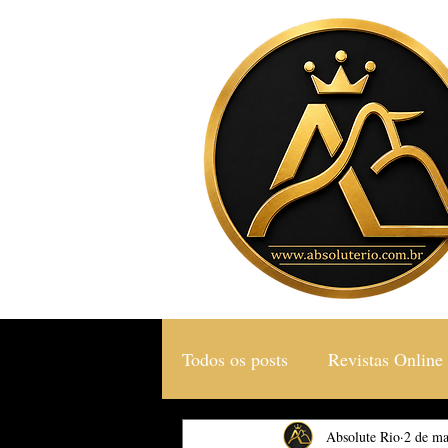
Todos os posts
Revistas Online
Gastronomia & Turismo
Absolute Rio
2 de ma
S