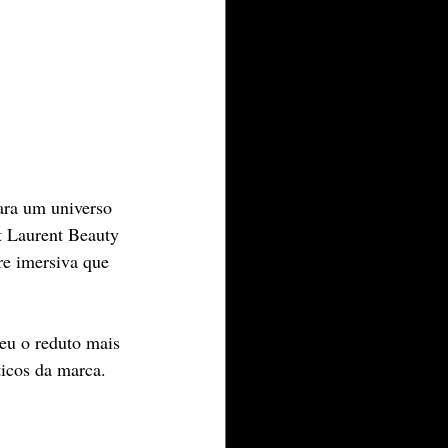
ara um universo 
t Laurent Beauty 
e imersiva que 
eu o reduto mais 
ticos da marca.