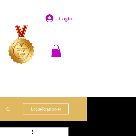
Login
Login/Registre-se