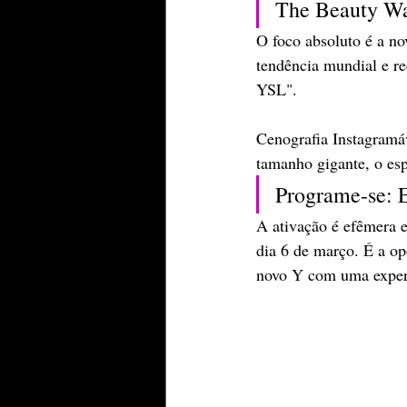
​The Beauty Wa
O foco absoluto é a n
tendência mundial e re
YSL".
​Cenografia Instagram
tamanho gigante, o esp
​Programe-se:
​A ativação é efêmera
dia 6 de março. É a op
novo Y com uma experi