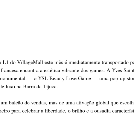
o L1 do VillageMall este mês é imediatamente transportado p
 francesa encontra a estética vibrante dos games. A Yves Sain
e monumental — o YSL Beauty Love Game — uma pop-up stor
de luxo na Barra da Tijuca.
e um balcão de vendas, mas de uma ativação global que escolh
eiro para celebrar a liberdade, o brilho e a ousadia caracterís