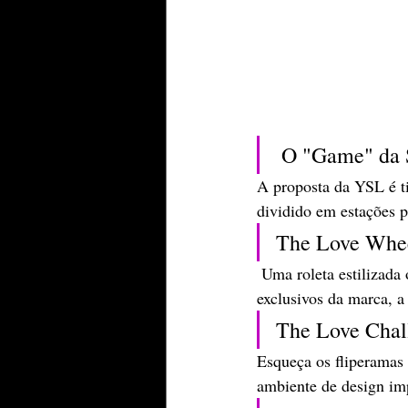
 ​O "Game" da 
​A proposta da YSL é t
dividido em estações p
​The Love Whe
 Uma roleta estilizada onde a sorte decide o seu brinde. De amostras de fragrâncias icônicas a mimos 
exclusivos da marca, a 
​The Love Cha
Esqueça os fliperamas
ambiente de design im