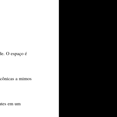
de. O espaço é 
antes em um 