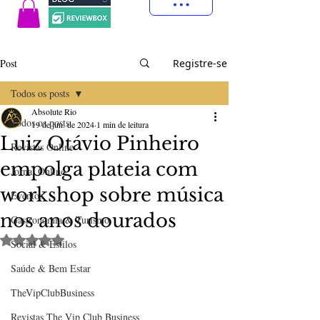
Post
Registre-se
Todos os posts
Absolute Rio
Todos os posts
19 de jun. de 2024
1 min de leitura
Luiz Otávio Pinheiro
Revistas Online
empolga plateia com
Jornal Online
workshop sobre música
Eventos
nos anos dourados
Gastronomia & Turismo
Avaliado com NaN de 5 estrelas.
Social & Estilos
Saúde & Bem Estar
TheVipClubBusiness
Revistas The Vip Club Business