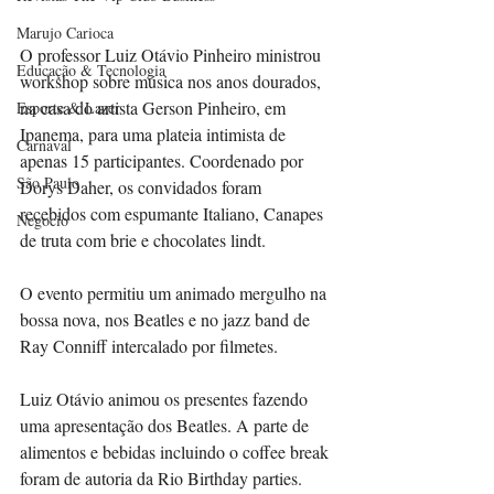
Marujo Carioca
O professor Luiz Otávio Pinheiro ministrou 
Educação & Tecnologia
workshop sobre música nos anos dourados, 
na casa do artista Gerson Pinheiro, em 
Esporte & Lazer
Ipanema, para uma plateia intimista de 
Carnaval
apenas 15 participantes. Coordenado por 
São Paulo
Dorys Daher, os convidados foram 
recebidos com espumante Italiano, Canapes 
Negocio
de truta com brie e chocolates lindt.
O evento permitiu um animado mergulho na 
bossa nova, nos Beatles e no jazz band de 
Ray Conniff intercalado por filmetes.
Luiz Otávio animou os presentes fazendo 
uma apresentação dos Beatles. A parte de 
alimentos e bebidas incluindo o coffee break 
foram de autoria da Rio Birthday parties.