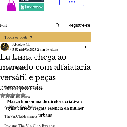
Post
Registre-se
Todos os posts
Absolute Rio
Todos os posts
5 de mai. de 2023
2 min de leitura
Lu Lima chega ao
Revistas Online
mercado com alfaiataria
Jornal Online
versátil e peças
Eventos
atemporais
Gastronomia & Turismo
Avaliado com NaN de 5 estrelas.
Social & Estilos
Marca homônima de diretora criativa e 
Saúde & Bem Estar
stylist carioca resgata essência da mulher 
urbana
TheVipClubBusiness
Revistas The Vip Club Business