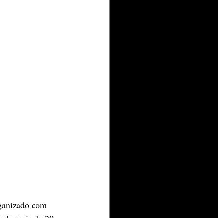
rganizado com 
 de mais de 20 