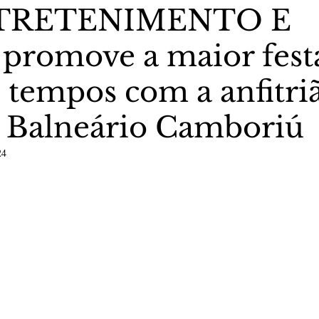
TRETENIMENTO E
romove a maior fest
stas The Vip Club Business
Marujo Carioca
s tempos com a anfitri
sporte & Lazer
Carnaval
São Paulo
Negocio
 Balneário Camboriú
24
5 estrelas.