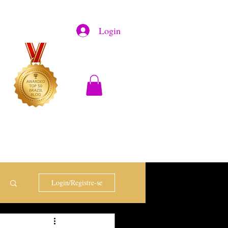
Login
Login/Registre-se