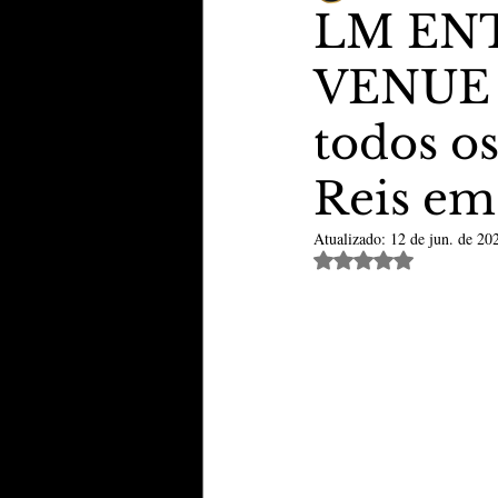
LM EN
VENUE p
TheVipClubBusiness
Revi
todos o
Educação & Tecnologia
E
Reis em
Atualizado:
12 de jun. de 20
Avaliado com NaN de 