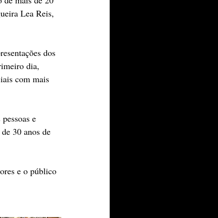
gueira Lea Reis, 
presentações dos 
imeiro dia, 
ciais com mais 
 pessoas e 
 de 30 anos de 
ores e o público 