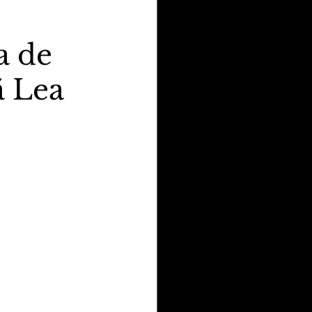
a de
ã Lea