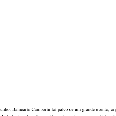
 junho, Balneário Camboriú foi palco de um grande evento, o
 Entretenimento e Venue. O evento contou com a participação