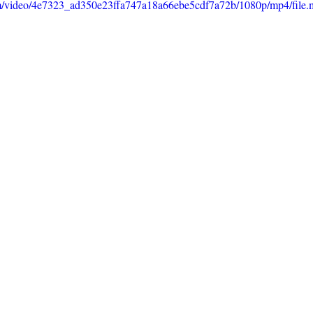
com/video/4e7323_ad350e23ffa747a18a66ebe5cdf7a72b/1080p/mp4/file