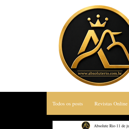
Todos os posts
Revistas Online
Gastronomia & Turismo
Absolute Rio
11 de j
S