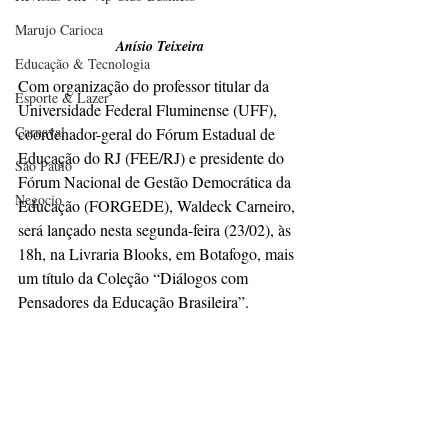
Marujo Carioca
Anísio Teixeira
Educação & Tecnologia
Com organização do professor titular da 
Esporte & Lazer
Universidade Federal Fluminense (UFF), 
Carnaval
coordenador-geral do Fórum Estadual de 
Educação do RJ (FEE/RJ) e presidente do 
São Paulo
Fórum Nacional de Gestão Democrática da 
Negocio
Educação (FORGEDE), Waldeck Carneiro, 
será lançado nesta segunda-feira (23/02), às 
18h, na Livraria Blooks, em Botafogo, mais 
um título da Coleção “Diálogos com 
Pensadores da Educação Brasileira”. 