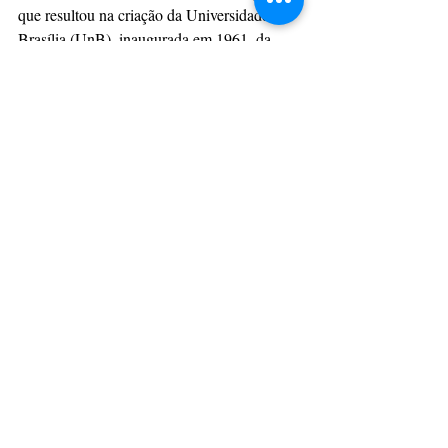
que resultou na criação da Universidade de 
Brasília (UnB), inaugurada em 1961, da 
qual veio a ser reitor em 1963. Foi 
convidado para assumir o Inep após a morte 
prematura de Murilo Braga em acidente 
aéreo. Para assumir o novo cargo, deixou a 
Campanha de Aperfeiçoamento de Nível 
Superior (Capes), do Ministério da 
Educação.
Durante o Regime Militar, em 1964, foi para 
os Estados Unidos, para lecionar nas 
universidades de Colúmbia e da Califórnia. 
De volta ao Brasil, em 1966, tornou-se 
consultor da Fundação Getúlio Vargas.