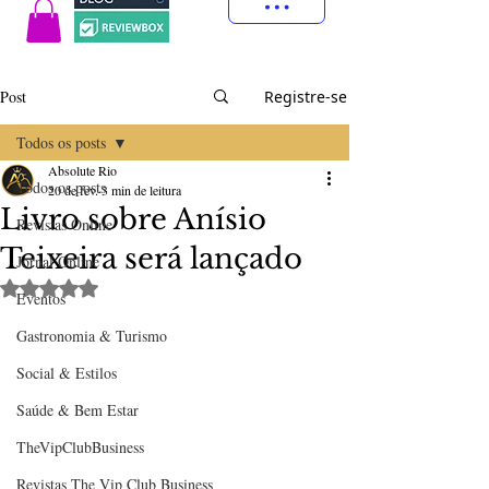
Post
Registre-se
Todos os posts
Absolute Rio
Todos os posts
20 de fev.
3 min de leitura
Livro sobre Anísio
Revistas Online
Teixeira será lançado
Jornal Online
Avaliado com NaN de 5 estrelas.
Eventos
Gastronomia & Turismo
Social & Estilos
Saúde & Bem Estar
TheVipClubBusiness
Revistas The Vip Club Business