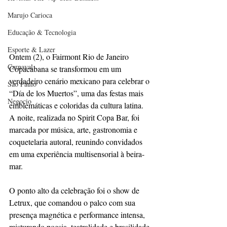
Marujo Carioca
Educação & Tecnologia
Esporte & Lazer
Ontem (2), o Fairmont Rio de Janeiro 
Carnaval
Copacabana se transformou em um 
verdadeiro cenário mexicano para celebrar o 
São Paulo
“Día de los Muertos”, uma das festas mais 
Negocio
emblemáticas e coloridas da cultura latina. 
A noite, realizada no Spirit Copa Bar, foi 
marcada por música, arte, gastronomia e 
coquetelaria autoral, reunindo convidados 
em uma experiência multisensorial à beira-
mar.
O ponto alto da celebração foi o show de 
Letrux, que comandou o palco com sua 
presença magnética e performance intensa, 
misturando poesia, teatralidade e brasilidade 