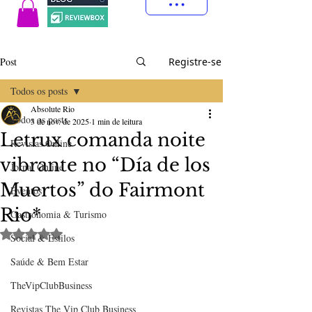
Post
Registre-se
Todos os posts
Absolute Rio
Todos os posts
3 de nov. de 2025
1 min de leitura
Letrux comanda noite
Revistas Online
vibrante no “Día de los
Jornal Online
Muertos” do Fairmont
Eventos
Rio*
Gastronomia & Turismo
Avaliado com NaN de 5 estrelas.
Social & Estilos
Saúde & Bem Estar
TheVipClubBusiness
Revistas The Vip Club Business