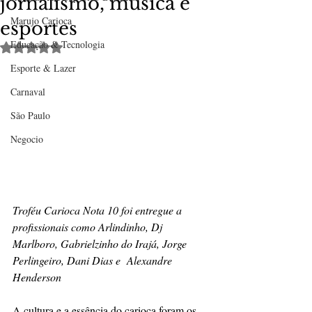
jornalismo, música e
Marujo Carioca
esportes
Educação & Tecnologia
Avaliado com NaN de 5 estrelas.
Esporte & Lazer
Carnaval
São Paulo
Negocio
Troféu Carioca Nota 10 foi entregue a 
profissionais como Arlindinho, Dj 
Marlboro, Gabrielzinho do Irajá, Jorge 
Perlingeiro, Dani Dias e  Alexandre 
Henderson
A cultura e a essência do carioca foram os 