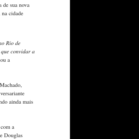
a de sua nova 
 na cidade 
no Rio de 
 que convidar a 
lou a 
 Machado, 
versariante 
ndo ainda mais 
 com a 
 e Douglas 