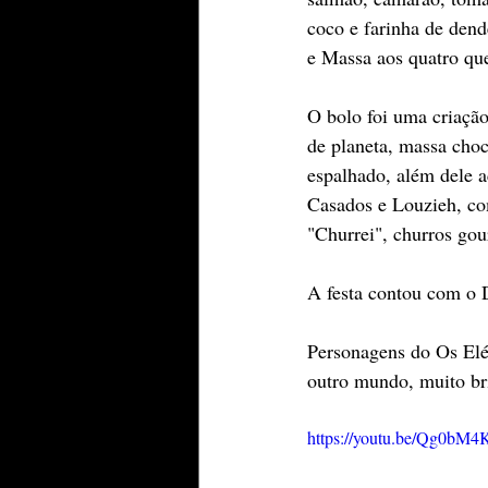
coco e farinha de dend
e Massa aos quatro que
O bolo foi uma criação
de planeta, massa choc
espalhado, além dele 
Casados e Louzieh, co
"Churrei", churros go
A festa contou com o D
Personagens do Os Elé
outro mundo, muito bri
https://youtu.be/Qg0bM