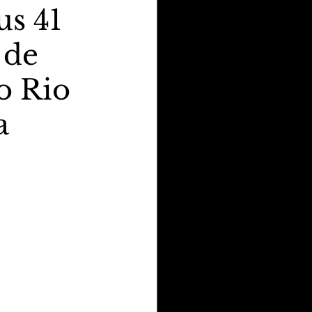
s 41
 de
o Rio
a