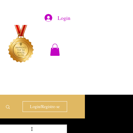
Login
Login/Registre-se