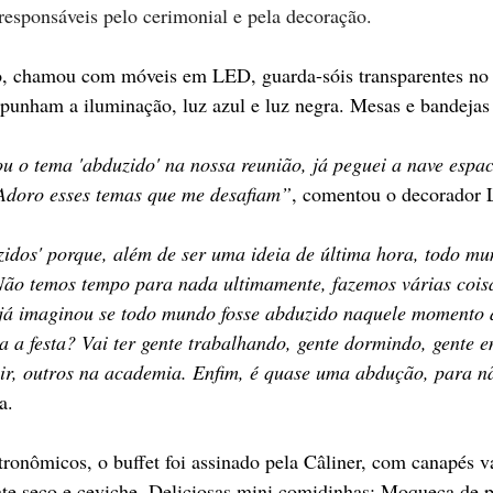
esponsáveis pelo cerimonial e pela decoração.
o, chamou com móveis em LED, guarda-sóis transparentes no 
nham a iluminação, luz azul e luz negra. Mesas e bandejas
 o tema 'abduzido' na nossa reunião, já peguei a nave espac
 Adoro esses temas que me desafiam”
, comentou o decorador 
zidos' porque, além de ser uma ideia de última hora, todo mu
 Não temos tempo para nada ultimamente, fazemos várias coi
 já imaginou se todo mundo fosse abduzido naquele momento 
ra a festa? Vai ter gente trabalhando, gente dormindo, gente e
r, outros na academia. Enfim, é quase uma abdução, para n
a.
tronômicos, o buffet foi assinado pela Câliner, com canapés v
te seco e ceviche. Deliciosas mini comidinhas: Moqueca de pe