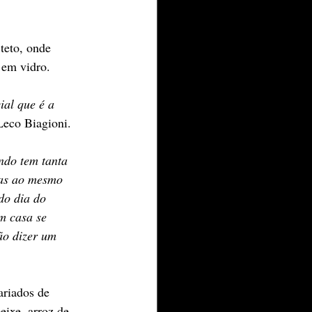
teto, onde 
 em vidro.
ial que é a 
Leco Biagioni.
ndo tem tanta 
sas ao mesmo 
do dia do 
m casa se 
ão dizer um 
ariados de 
ixe, arroz de 