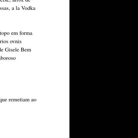
ssas, a la Vodka 
 topo em forma 
rios ovnis 
de Gisele Bem 
aboroso 
 que remetiam ao 