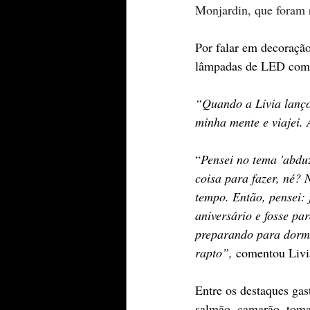
Monjardin, que foram r
Por falar em decoraçã
lâmpadas de LED compu
“Quando a Livia lançou
minha mente e viajei.
“
Pensei no tema 'abdu
coisa para fazer, né?
tempo. Então, pensei:
aniversário e fosse pa
preparando para dormi
rapto”,
 comentou Livi
Entre os destaques gas
salmão, camarão, toma