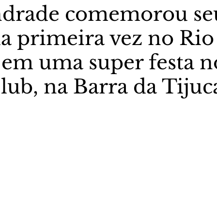
ndrade comemorou seu
la primeira vez no Rio
stas The Vip Club Business
Marujo Carioca
, em uma super festa n
sporte & Lazer
Carnaval
São Paulo
Negocio
lub, na Barra da Tijuc
5 estrelas.