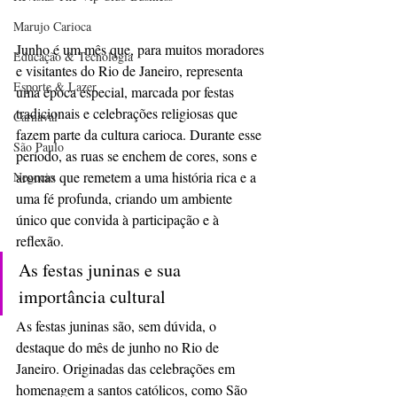
Marujo Carioca
Junho é um mês que, para muitos moradores 
Educação & Tecnologia
e visitantes do Rio de Janeiro, representa 
Esporte & Lazer
uma época especial, marcada por festas 
tradicionais e celebrações religiosas que 
Carnaval
fazem parte da cultura carioca. Durante esse 
São Paulo
período, as ruas se enchem de cores, sons e 
aromas que remetem a uma história rica e a 
Negocio
uma fé profunda, criando um ambiente 
único que convida à participação e à 
reflexão.
As festas juninas e sua 
importância cultural
As festas juninas são, sem dúvida, o 
destaque do mês de junho no Rio de 
Janeiro. Originadas das celebrações em 
homenagem a santos católicos, como São 