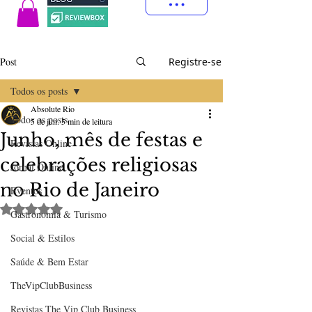
Post
Registre-se
Todos os posts
Absolute Rio
Todos os posts
5 de jun.
5 min de leitura
Junho, mês de festas e
Revistas Online
celebrações religiosas
Jornal Online
no Rio de Janeiro
Eventos
Avaliado com NaN de 5 estrelas.
Gastronomia & Turismo
Social & Estilos
Saúde & Bem Estar
TheVipClubBusiness
Revistas The Vip Club Business