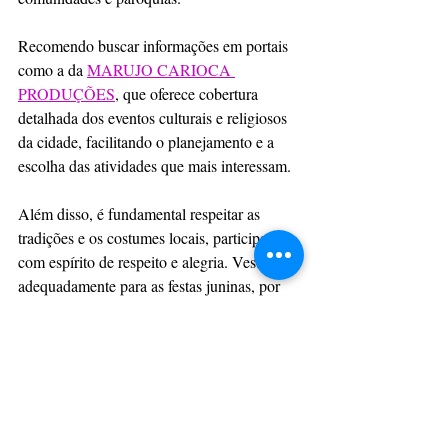
Recomendo buscar informações em portais 
como a da 
MARUJO CARIOCA 
PRODUÇÕES
, que oferece cobertura 
detalhada dos eventos culturais e religiosos 
da cidade, facilitando o planejamento e a 
escolha das atividades que mais interessam.  
Além disso, é fundamental respeitar as 
tradições e os costumes locais, participando 
com espírito de respeito e alegria. Vestir-se 
adequadamente para as festas juninas, por 
exemplo, ajuda a criar um ambiente mais 
autêntico e acolhedor para todos.  
Participar das missas e procissões com 
atenção e reverência também é uma forma 
de valorizar as celebrações religiosas, que 