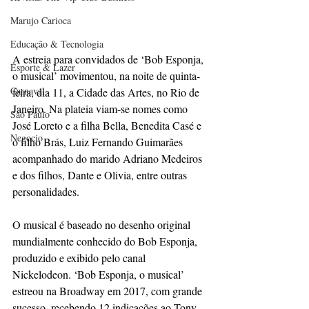
Marujo Carioca
Educação & Tecnologia
A estreia para convidados de ‘Bob Esponja, 
Esporte & Lazer
o musical’ movimentou, na noite de quinta-
Carnaval
feira, dia 11, a Cidade das Artes, no Rio de 
Janeiro. Na plateia viam-se nomes como 
São Paulo
José Loreto e a filha Bella, Benedita Casé e 
Negocio
o filho Brás, Luiz Fernando Guimarães 
acompanhado do marido Adriano Medeiros 
e dos filhos, Dante e Olivia, entre outras 
personalidades.
O musical é baseado no desenho original 
mundialmente conhecido do Bob Esponja, 
produzido e exibido pelo canal 
Nickelodeon. ‘Bob Esponja, o musical’ 
estreou na Broadway em 2017, com grande 
sucesso, recebendo 12 indicações ao Tony 