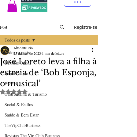
Post
Registre-se
Todos os posts
Absolute Rio
Todos os posts
25 de mai. de 2023
1 min de leitura
José Loreto leva a filha à
Revistas Online
estreia de ‘Bob Esponja,
Jornal Online
o musical’
Eventos
Avaliado com NaN de 5 estrelas.
Gastronomia & Turismo
Social & Estilos
Saúde & Bem Estar
TheVipClubBusiness
Revistas The Vip Club Business