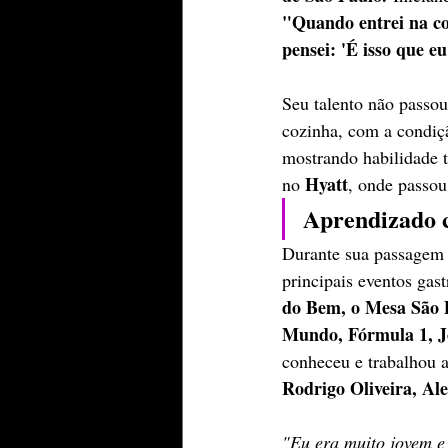
"Quando entrei na co
pensei: 'É isso que e
Seu talento não passou
cozinha, com a condiçã
mostrando habilidade 
Hyatt
no 
, onde passou 
Aprendizado 
Durante sua passagem
principais eventos gas
do Bem, o Mesa São P
Mundo, Fórmula 1, J
conheceu e trabalhou 
Rodrigo Oliveira, Al
"Eu era muito jovem e