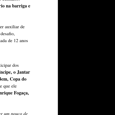
io na barriga e 
er auxiliar de 
 desafio, 
nada de 12 anos 
icipar dos 
ncipe, o Jantar 
 Bem, Copa do 
e que ele 
nrique Fogaça, 
er um pouco de 