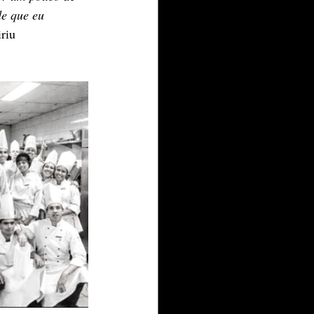
e que eu 
riu 