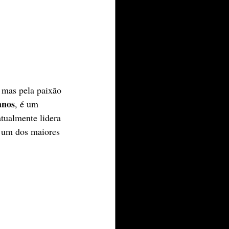
 mas pela paixão 
anos
, é um 
tualmente lidera 
a um dos maiores 