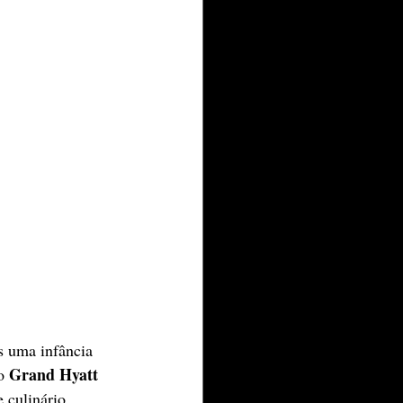
s uma infância 
Grand Hyatt 
o 
 culinário. 