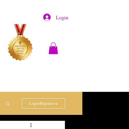
Login
Login/Registre-se