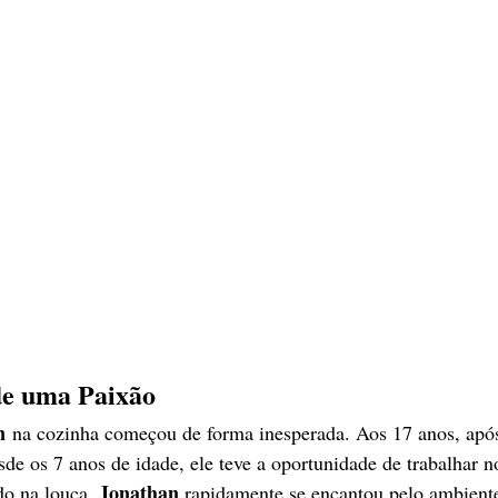
de uma Paixão
n
 na cozinha começou de forma inesperada. Aos 17 anos, apó
sde os 7 anos de idade, ele teve a oportunidade de trabalhar n
Jonathan
do na louça, 
 rapidamente se encantou pelo ambiente