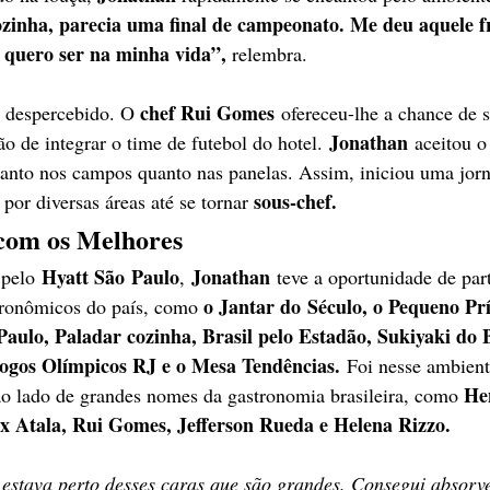
zinha, parecia uma final de campeonato. Me deu aquele fr
u quero ser na minha vida”,
 relembra.
chef Rui Gomes
 despercebido. O 
 ofereceu-lhe a chance de s
 Jonathan
o de integrar o time de futebol do hotel.
 aceitou o
tanto nos campos quanto nas panelas. Assim, iniciou uma jor
sous-chef.
por diversas áreas até se tornar 
com os Melhores
 Hyatt São
Paulo
 Jonathan
 pelo
,
 teve a oportunidade de part
o Jantar do
Século, o Pequeno Prí
tronômicos do país, como 
aulo, Paladar cozinha, Brasil pelo Estadão, Sukiyaki do
ogos Olímpicos RJ e o Mesa Tendências.
 Foi nesse ambient
He
ao lado de grandes nomes da gastronomia brasileira, como 
ex Atala, Rui Gomes, Jefferson Rueda e Helena Rizzo.
 estava perto desses caras que são grandes. Consegui absorv