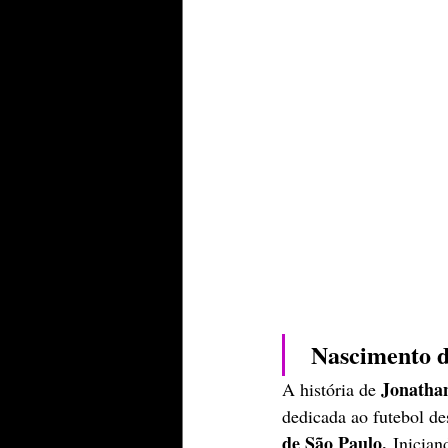
 Nascimento 
Jonatha
A história de 
dedicada ao futebol de
de São Paulo.
 Inician