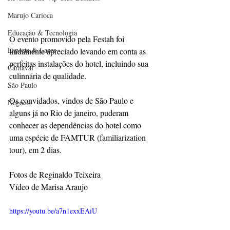
Marujo Carioca
Educação & Tecnologia
O evento promovido pela Festah foi 
Esporte & Lazer
lindamente apreciado levando em conta as 
perfeitas instalações do hotel, incluindo sua 
Carnaval
culinnária de qualidade.
São Paulo
Os convidados, vindos de São Paulo e 
Negocio
alguns já no Rio de janeiro, puderam 
conhecer as dependências do hotel como 
uma espécie de FAMTUR (
familiarization
tour), em 2 dias.
Fotos de Reginaldo Teixeira
Vídeo de Marisa Araujo
https://youtu.be/a7n1exxEAiU