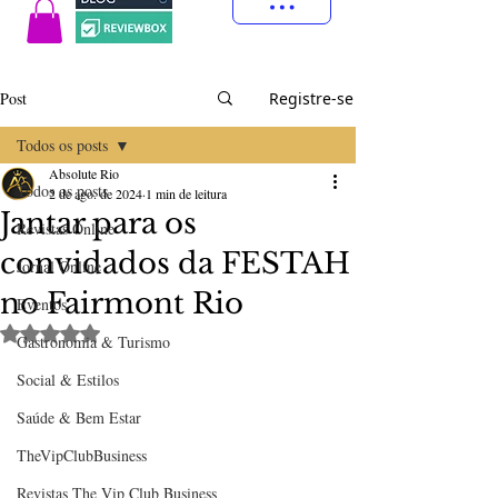
Post
Registre-se
Todos os posts
Absolute Rio
Todos os posts
2 de ago. de 2024
1 min de leitura
Jantar para os
Revistas Online
convidados da FESTAH
Jornal Online
no Fairmont Rio
Eventos
Avaliado com NaN de 5 estrelas.
Gastronomia & Turismo
Social & Estilos
Saúde & Bem Estar
TheVipClubBusiness
Revistas The Vip Club Business