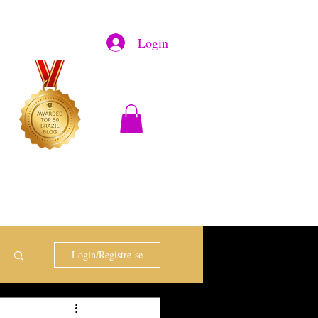
Login
Login/Registre-se