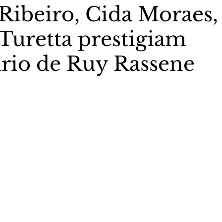
 Ribeiro, Cida Moraes,
 Turetta prestigiam
stas The Vip Club Business
Marujo Carioca
ário de Ruy Rassene
sporte & Lazer
Carnaval
São Paulo
Negocio
5 estrelas.