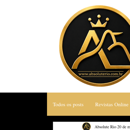
Todos os posts
Revistas Online
Gastronomia & Turismo
Absolute Rio
20 de m
S