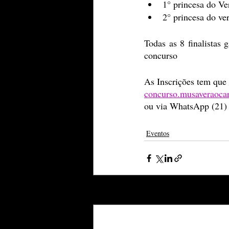
1° princesa do Ve
2° princesa do ve
Todas as 8 finalistas 
concurso
As Inscrições tem que 
concurso.musaveraoc
ou via WhatsApp (21)
Eventos
Posts recentes