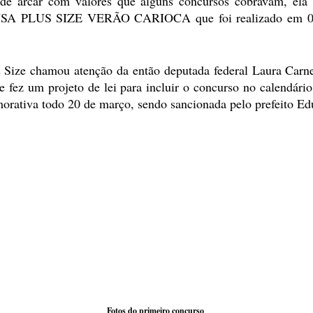
 de arcar com valores que alguns concursos cobravam, ela  
USA PLUS SIZE VERÃO CARIOCA que foi realizado em 07
Size chamou atenção da então deputada federal Laura Carne
e fez um projeto de lei para incluir o concurso no calendário 
rativa todo 20 de março, sendo sancionada pelo prefeito Ed
  Fotos do primeiro concurso