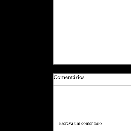
Comentários
Adicione uma avaliação
ANCEC reúne grandes
Escreva um comentário
nomes do