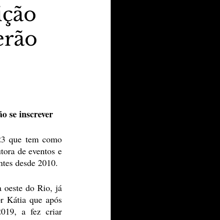
ição
erão
o se inscrever
23 que tem como 
ora de eventos e 
ntes desde 2010.
oeste do Rio, já 
r Kátia que após 
19, a fez criar 