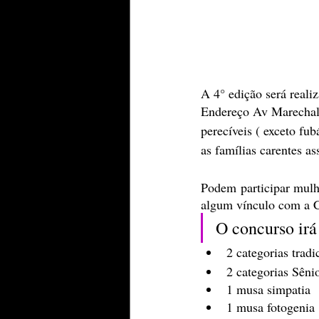
A 4° edição será reali
Endereço Av Marechal 
perecíveis ( exceto fub
as famílias carentes as
Podem participar mulh
algum vínculo com a C
O concurso irá 
2 categorias tradi
2 categorias Sêni
1 musa simpatia
1 musa fotogenia