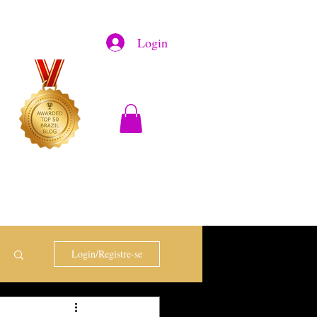
Login
Login/Registre-se