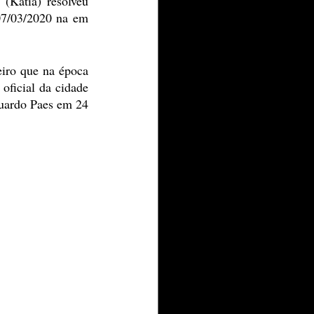
(Kátia) resolveu 
/03/2020 na em 
iro que na época 
oficial da cidade 
uardo Paes em 24 