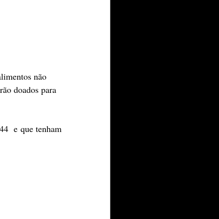
alimentos não 
erão doados para 
44  e que tenham 