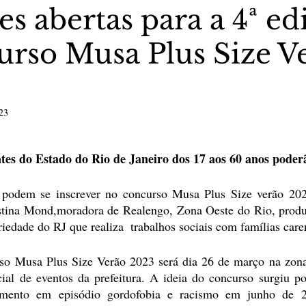
es abertas para a 4ª ed
urso Musa Plus Size V
stas The Vip Club Business
Marujo Carioca
sporte & Lazer
Carnaval
São Paulo
Negocio
23
5 estrelas.
tes do Estado do Rio de Janeiro dos 17 aos 60 anos poderã
á podem se inscrever no concurso Musa Plus Size verão 20
istina Mond,moradora de Realengo, Zona Oeste do Rio, produt
iedade do RJ que realiza  trabalhos sociais com famílias care
so Musa Plus Size Verão 2023 será dia 26 de março na zona 
cial de eventos da prefeitura. A ideia do concurso surgiu po
imento em episódio gordofobia e racismo em junho de 20