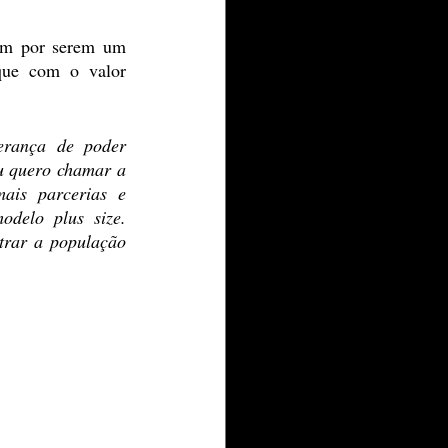
rém por serem um 
que com o valor 
rança de poder 
u quero chamar a 
is parcerias e 
elo plus size. 
rar a população 