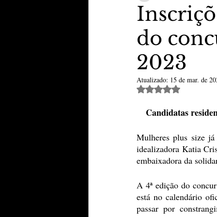
Inscriçõ
do conc
TheVipClubBusiness
Revi
2023
Educação & Tecnologia
E
Atualizado:
15 de mar. de 20
Avaliado com NaN de 
Candidatas residen
Mulheres plus size j
idealizadora Katia Cr
embaixadora da solidar
A 4ª edição do concur
está no calendário ofi
passar por constrang