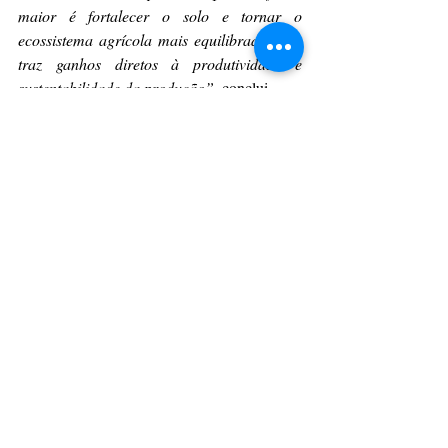
maior é fortalecer o solo e tornar o 
ecossistema agrícola mais equilibrado. Isso 
traz ganhos diretos à produtividade e 
sustentabilidade da produção”
, conclui. 
Sobre a BRANDT
A BRANDT Brasil é uma subsidiária da 
norte-americana BRANDT, uma empresa 
agrícola líder, que atende agricultores em 
todo o mundo. Fundada em 1953, 
desenvolve tecnologias que atuam na 
fisiologia vegetal, tecnologia de aplicação e 
biossoluções para diversas culturas. Presente 
em mais 80 países, carrega o propósito de 
respeitar o investimento do produtor, 
entregando resultados reais no campo por 
meio de tecnologias inovadoras. No Brasil 
desde 2015, possui sede em Cambé (PR).