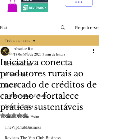
Post
Registre-se
Todos os posts
Absolute Rio
Todos os posts
18 de nov. de 2025
3 min de leitura
Iniciativa conecta
Revistas Online
produtores rurais ao
Jornal Online
mercado de créditos de
Eventos
carbono e fortalece
Gastronomia & Turismo
práticas sustentáveis
Social & Estilos
Avaliado com NaN de 5 estrelas.
Saúde & Bem Estar
TheVipClubBusiness
Revistas The Vip Club Business