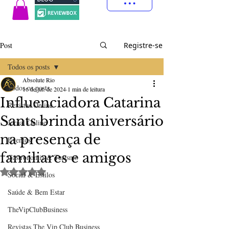
Post
Registre-se
Todos os posts
Absolute Rio
Todos os posts
16 de jul. de 2024
1 min de leitura
Influenciadora Catarina
Revistas Online
Sants brinda aniversário
Jornal Online
na presença de
Eventos
familiares e amigos
Gastronomia & Turismo
Avaliado com NaN de 5 estrelas.
Social & Estilos
Saúde & Bem Estar
TheVipClubBusiness
Revistas The Vip Club Business