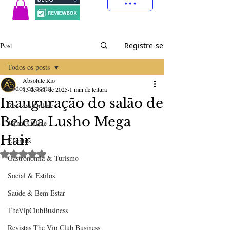
Post
Registre-se
Todos os posts
Absolute Rio
Todos os posts
13 de out. de 2025
1 min de leitura
Inauguração do salão de
Revistas Online
Beleza Lusho Mega
Jornal Online
Hair
Eventos
Avaliado com NaN de 5 estrelas.
Gastronomia & Turismo
Social & Estilos
Saúde & Bem Estar
TheVipClubBusiness
Revistas The Vip Club Business