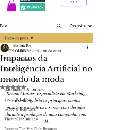
Post
Registre-se
Todos os posts
Absolute Rio
Todos os posts
21 de nov. de 2025
2 min de leitura
Impactos da
Revistas Online
Inteligência Artificial no
Jornal Online
mundo da moda
Eventos
Avaliado com NaN de 5 estrelas.
Gastronomia & Turismo
Renata Moraes, Especialista em Marketing 
Social & Estilos
e Branding, lista os principais pontos 
positivos e negativos a serem considerados 
Saúde & Bem Estar
durante a produção de uma campanha com 
TheVipClubBusiness
IA
Revistas The Vip Club Business