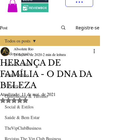
Post
Registre-se
Todos os posts
Absolute Rio
Todos os posts
28 de nov. de 2020
2 min de leitura
HERANÇA DE
Revistas Online
FAMÍLIA - O DNA DA
Jornal Online
BELEZA
Eventos
Atualizado:
11 de mai. de 2021
Gastronomia & Turismo
Avaliado com NaN de 5 estrelas.
Social & Estilos
Saúde & Bem Estar
TheVipClubBusiness
Revistas The Vip Club Business