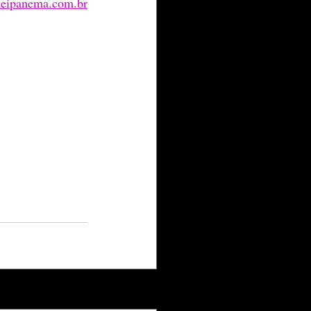
eipanema.com.br
Ver tudo