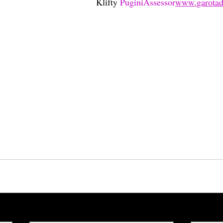
Klifty 
PuginiAssessor
www.garotad