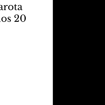
arota
os 20