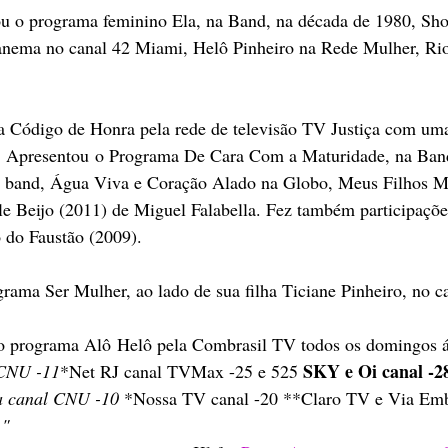
u o programa feminino Ela, na Band, na década de 1980, Sh
anema no canal 42 Miami, Helô Pinheiro na Rede Mulher, Ri
 Código de Honra pela rede de televisão TV Justiça com uma
. Apresentou o Programa De Cara Com a Maturidade, na Ban
a band, Água Viva e Coração Alado na Globo, Meus Filhos M
e Beijo (2011) de Miguel Falabella. Fez também participaçõe
do Faustão (2009). 
rama Ser Mulher, ao lado de sua filha Ticiane Pinheiro, no ca
o programa Alô Helô pela Combrasil TV todos os domingos ás
SKY e Oi canal -2
 CNU -11
*Net RJ canal TVMax -25 e 525 
a canal CNU -10 
*Nossa TV canal -20 **Claro TV e Via Embr
 "