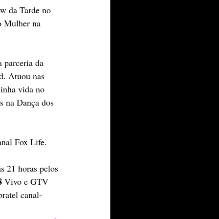
ow da Tarde no 
o Mulher na 
 parceria da 
d. Atuou nas 
inha vida no 
s na Dança dos 
nal Fox Life. 
 21 horas pelos 
8 
Vivo e GTV 
atel canal-