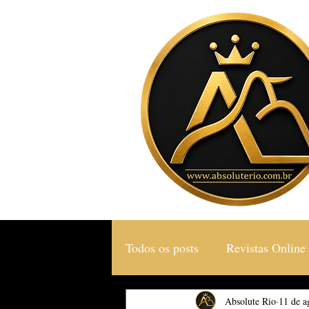
Todos os posts
Revistas Online
Gastronomia & Turismo
Absolute Rio
11 de a
S