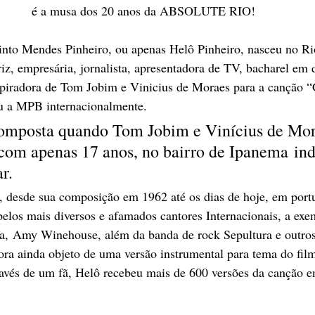
é a musa dos 20 anos da ABSOLUTE RIO!
into Mendes Pinheiro, ou apenas Helô Pinheiro, nasceu no Ri
iz, empresária, jornalista, apresentadora de TV, bacharel em d
spiradora de Tom Jobim e Vinicius de Moraes para a canção “
u a MPB internacionalmente. 
composta quando Tom Jobim e Vinícius de Mor
com apenas 17 anos, no bairro de Ipanema ind
r. 
da, desde sua composição em 1962 até os dias de hoje, em portu
pelos mais diversos e afamados cantores Internacionais, a ex
a, Amy Winehouse, além da banda de rock Sepultura e outros 
fora ainda objeto de uma versão instrumental para tema do fil
avés de um fã, Helô recebeu mais de 600 versões da canção e