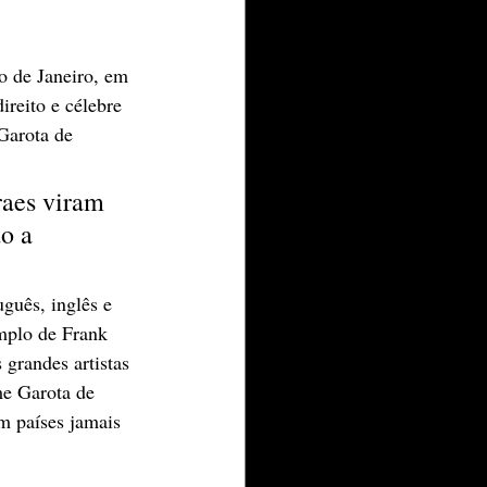
o de Janeiro, em 
ireito e célebre 
Garota de 
aes viram 
o a 
guês, inglês e 
emplo de Frank 
grandes artistas 
me Garota de 
m países jamais 