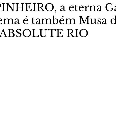
NHEIRO, a eterna G
ema é também Musa d
stas The Vip Club Business
Marujo Carioca
a ABSOLUTE RIO
sporte & Lazer
Carnaval
São Paulo
Negocio
5 estrelas.