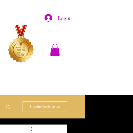
Login
Login/Registre-se