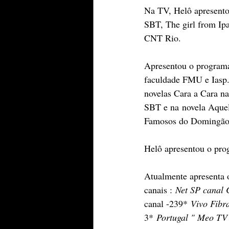
Na TV, Helô apresento
SBT, The girl from Ip
CNT Rio. 
Apresentou o programa
faculdade FMU e Iasp
novelas Cara a Cara n
SBT e na novela Aquel
Famosos do Domingão 
Helô apresentou o prog
Atualmente apresenta 
canais :
Net SP canal
canal -239* 
Vivo Fibr
3* 
Portugal " Meo TV