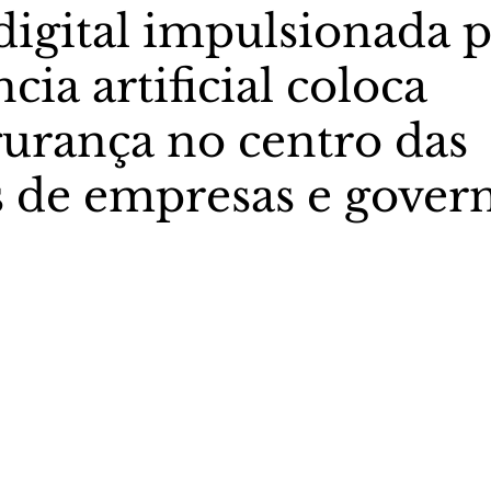
digital impulsionada 
ncia artificial coloca
stas The Vip Club Business
Marujo Carioca
gurança no centro das
sporte & Lazer
Carnaval
São Paulo
Negocio
s de empresas e gover
5 estrelas.