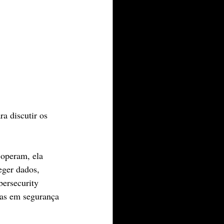
a discutir os 
 operam, ela 
eger dados, 
bersecurity 
tas em segurança 