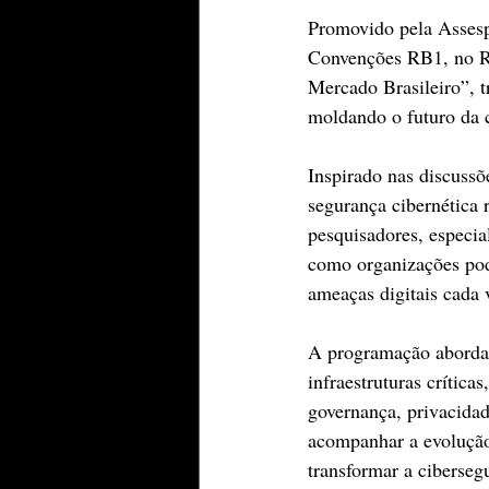
Promovido pela Assespr
Convenções RB1, no Ri
Mercado Brasileiro”, t
moldando o futuro da 
Inspirado nas discussõ
segurança cibernética 
pesquisadores, especial
como organizações pode
ameaças digitais cada v
A programação abordará
infraestruturas crític
governança, privacidad
acompanhar a evolução
transformar a ciberseg