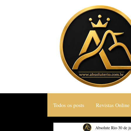
Todos os posts
Revistas Online
Gastronomia & Turismo
Absolute Rio
30 de j
S