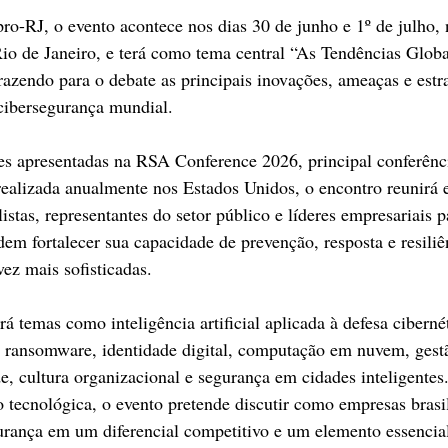
o-RJ, o evento acontece nos dias 30 de junho e 1º de julho, 
o de Janeiro, e terá como tema central “As Tendências Globa
razendo para o debate as principais inovações, ameaças e estr
cibersegurança mundial.  
es apresentadas na RSA Conference 2026, principal conferênci
realizada anualmente nos Estados Unidos, o encontro reunirá e
istas, representantes do setor público e líderes empresariais pa
m fortalecer sua capacidade de prevenção, resposta e resiliên
ez mais sofisticadas.  
 temas como inteligência artificial aplicada à defesa cibernét
as, ransomware, identidade digital, computação em nuvem, gestã
e, cultura organizacional e segurança em cidades inteligentes
 tecnológica, o evento pretende discutir como empresas brasi
urança em um diferencial competitivo e um elemento essencial