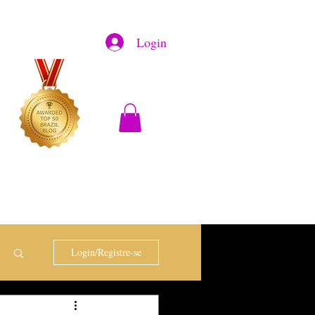
Login
Login/Registre-se