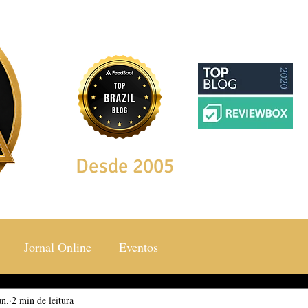
Desde 2005
Jornal Online
Eventos
un.
ocial & Estilos
2 min de leitura
Saúde & Bem Estar