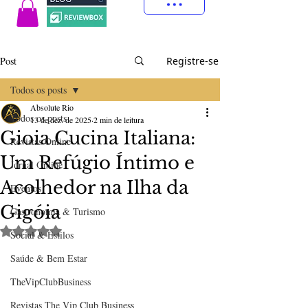
Post
Registre-se
Todos os posts
Absolute Rio
Todos os posts
13 de dez. de 2025
2 min de leitura
Gioia Cucina Italiana:
Revistas Online
Um Refúgio Íntimo e
Jornal Online
Acolhedor na Ilha da
Eventos
Gigóia
Gastronomia & Turismo
Avaliado com NaN de 5 estrelas.
Social & Estilos
Saúde & Bem Estar
TheVipClubBusiness
Revistas The Vip Club Business