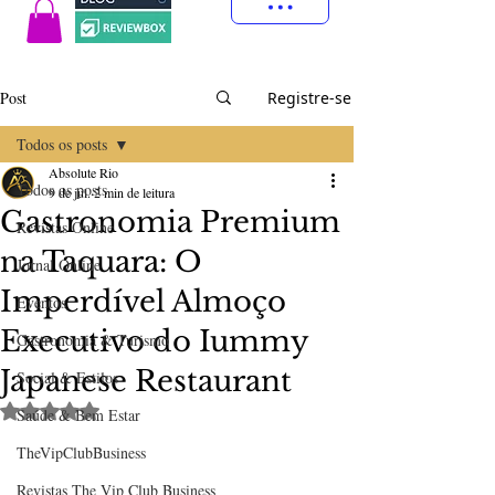
Post
Registre-se
Todos os posts
Absolute Rio
Todos os posts
9 de jul.
2 min de leitura
Gastronomia Premium
Revistas Online
na Taquara: O
Jornal Online
Imperdível Almoço
Eventos
Executivo do Iummy
Gastronomia & Turismo
Japanese Restaurant
Social & Estilos
Avaliado com NaN de 5 estrelas.
Saúde & Bem Estar
TheVipClubBusiness
Revistas The Vip Club Business