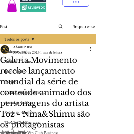
Post
Registre-se
Todos os posts
Absolute Rio
Todos os posts
30 de abr. de 2025
1 min de leitura
Galeria Movimento
Revistas Online
recebe lançamento
Jornal Online
mundial da série de
Eventos
conteúdo animado dos
Gastronomia & Turismo
personagens do artista
Social & Estilos
Toz - Nina&Shimu são
Saúde & Bem Estar
TheVipClubBusiness
os protagonistas
Avaliado com NaN de 5 estrelas.
Revistas The Vip Club Business