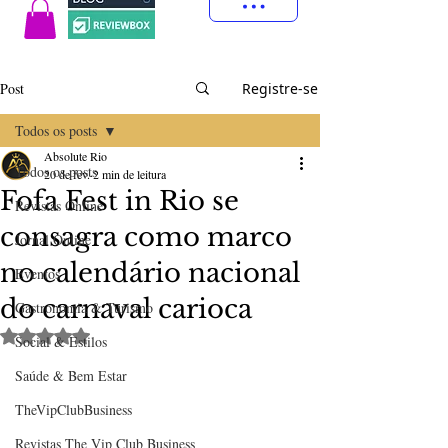
Post
Registre-se
Todos os posts
Absolute Rio
Todos os posts
20 de fev.
2 min de leitura
Fofa Fest in Rio se
Revistas Online
consagra como marco
Jornal Online
no calendário nacional
Eventos
do carnaval carioca
Gastronomia & Turismo
Avaliado com NaN de 5 estrelas.
Social & Estilos
Saúde & Bem Estar
TheVipClubBusiness
Revistas The Vip Club Business