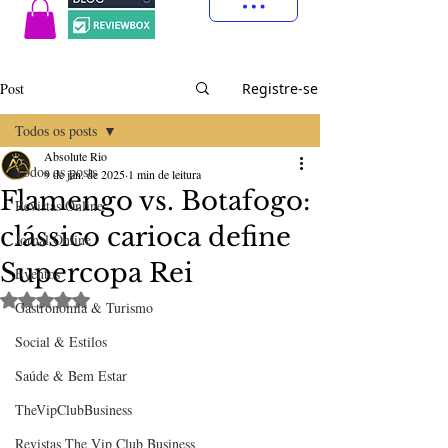
Post
Registre-se
Todos os posts
Absolute Rio
Todos os posts
9 de jan. de 2025
1 min de leitura
Flamengo vs. Botafogo:
Revistas Online
clássico carioca define
Jornal Online
Supercopa Rei
Eventos
Avaliado com NaN de 5 estrelas.
Gastronomia & Turismo
Social & Estilos
Saúde & Bem Estar
TheVipClubBusiness
Revistas The Vip Club Business