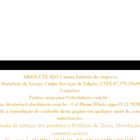
Esperanças e Decepções
Ano 
na Copa do Mundo:
dest
Histórias de Vitória de
quem
Cada País
fute
ABSOLUTE RIO é nome fantasia da empresa
 Destefane de Araujo Cunha Serviços de Edição, CNPJ 07.379.356/0
Contatos:
Pautas:
imprensa@absoluterio.com.br
-
ia:
diretoria@absoluterio.com.br
- Cel Phone Whats app+55 21 982
bida a reprodução do conteúdo desta página em qualquer meio de com
autorização.
timada de entrega dos produtos e Políticas de Troca, Devoluçã
contatos acima)