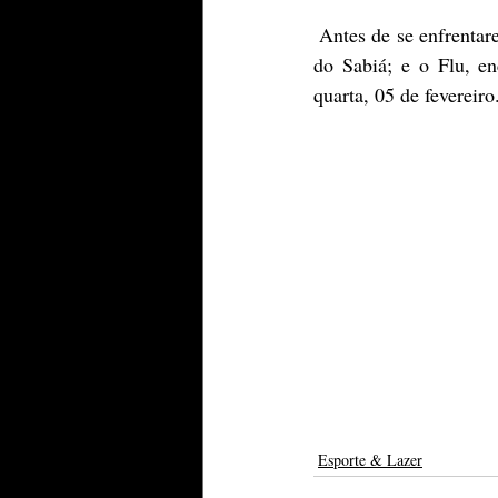
 Antes de se enfrentarem no fim de semana, o Fla terá como adversária a Portuguesa - RJ, no Estádio 
do Sabiá; e o Flu, 
quarta, 05 de fevereiro
Esporte & Lazer