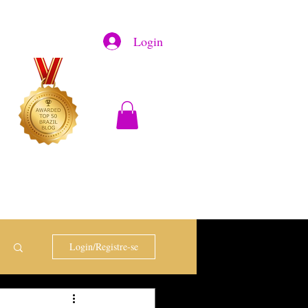
Login
Login/Registre-se