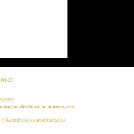
de Copa: três
inos imperdíveis para
 quer unir turismo e
bol
001-27.
03-2922
unicação, eletrônico ou impresso, sem
o e Reembolso (consultar pelos