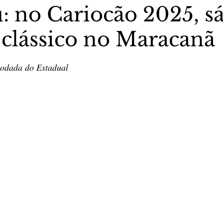
u: no Cariocão 2025, 
 clássico no Maracanã
stas The Vip Club Business
Marujo Carioca
5 estrelas.
rodada do Estadual 
sporte & Lazer
Carnaval
São Paulo
Negocio