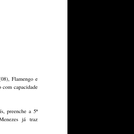
08), Flamengo e 
o com capacidade 
ís, preenche a 
5
ª 
enezes já traz 