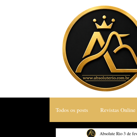
Todos os posts
Revistas Online
Gastronomia & Turismo
Absolute Rio
3 de fe
S