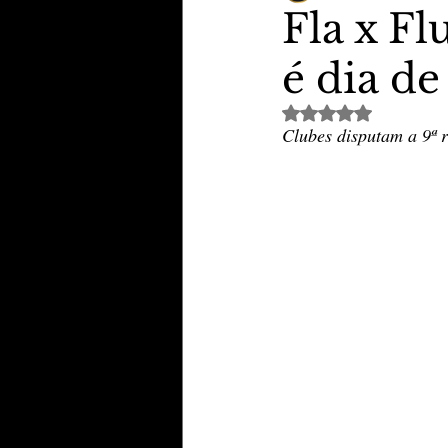
Fla x Fl
é dia de
TheVipClubBusiness
Revi
Avaliado com NaN de 
Clubes disputam a 
9ª 
Educação & Tecnologia
E