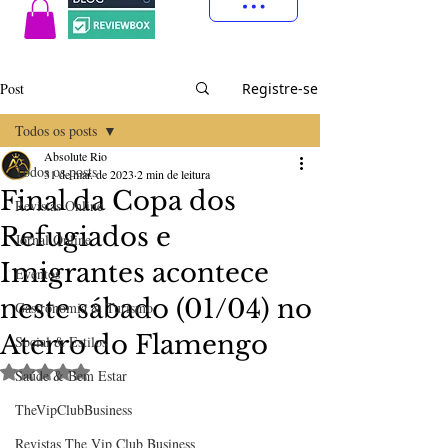
Post
Registre-se
Todos os posts
Absolute Rio
Todos os posts
31 de mar. de 2023
2 min de leitura
Final da Copa dos
Revistas Online
Refugiados e
Jornal Online
Imigrantes acontece
Eventos
neste sábado (01/04) no
Gastronomia & Turismo
Aterro do Flamengo
Social & Estilos
Avaliado com NaN de 5 estrelas.
Saúde & Bem Estar
TheVipClubBusiness
Revistas The Vip Club Business