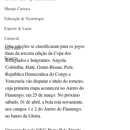
Marujo Carioca
Educação & Tecnologia
Esporte & Lazer
Carnaval
Oito seleções se classificaram para os jogos 
São Paulo
finas da terceira edição da Copa dos 
Negocio
Refugiados e Imigrantes: Angola, 
Colômbia, Haiti, Guiné-Bissau, Peru, 
República Democrática do Congo e 
Venezuela vão disputar o título do torneiro, 
cuja primeira etapa aconteceu no Aterro do 
Flamengo, em 25 de março. No próximo 
sábado, 01 de abril, a bola rola novamente, 
nos campos 1 e 2 do Aterro do Flamengo, 
no bairro da Glória.
Organizada pela ONG Pacto Pelo Direito 