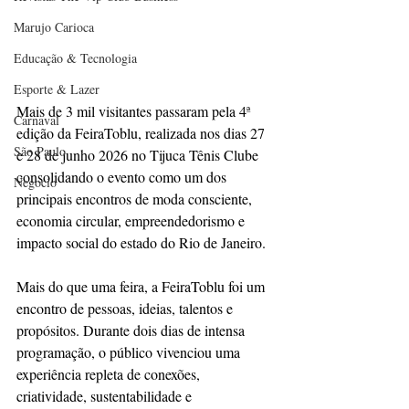
Marujo Carioca
Educação & Tecnologia
Esporte & Lazer
Mais de 3 mil visitantes passaram pela 4ª 
Carnaval
edição da FeiraToblu, realizada nos dias 27
São Paulo
e 28 de junho 2026 no Tijuca Tênis Clube 
consolidando o evento como um dos
Negocio
principais encontros de moda consciente, 
economia circular, empreendedorismo e
impacto social do estado do Rio de Janeiro.
Mais do que uma feira, a FeiraToblu foi um 
encontro de pessoas, ideias, talentos e
propósitos. Durante dois dias de intensa 
programação, o público vivenciou uma
experiência repleta de conexões, 
criatividade, sustentabilidade e 