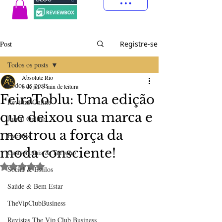
Post
Registre-se
Todos os posts
Absolute Rio
Todos os posts
6 de jul.
3 min de leitura
FeiraToblu: Uma edição
Revistas Online
que deixou sua marca e
Jornal Online
mostrou a força da
Eventos
moda consciente!
Gastronomia & Turismo
Avaliado com NaN de 5 estrelas.
Social & Estilos
Saúde & Bem Estar
TheVipClubBusiness
Revistas The Vip Club Business