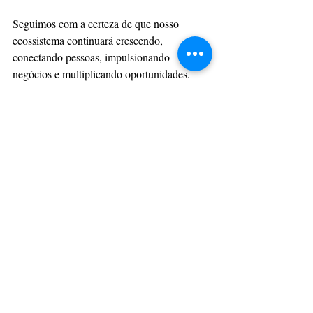
Seguimos com a certeza de que nosso 
ecossistema continuará crescendo,
conectando pessoas, impulsionando 
negócios e multiplicando oportunidades. 
Que
venha a próxima edição!
Moda Consciente Atitude 
Solidária Toblu.
https://video.wixstatic.com/video/4e7323_bf6660
547cd04a5ebde831be4db28ec8/1080p/mp4/file.m
p4
Fotos Beatriz de Sá
@
beatrizdesa.photos