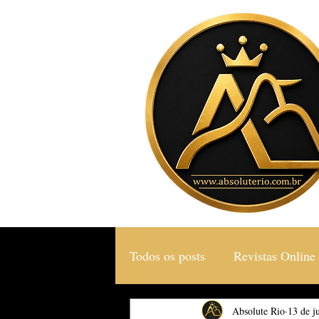
Todos os posts
Revistas Online
Gastronomia & Turismo
Absolute Rio
13 de j
S