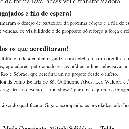
e de forma leve, acessível e transformadora.
gajados e fila de espera!
rmaram o desejo de participar da próxima edição e a fila de es
vendas, de visibilidade e de propósito só reforça a força e re
dos os que acreditaram!
 Toblu e toda a equipe organizadora celebram com orgulho o r
s, apoiadores, patrocinadores, às mídias online, televisivas e 
sRio e Sebrae, que acreditaram no projeto desde o início.
sionais como Beatriz de Sá, Guilherme Alves, Léo Waldorf e 
s registros do evento — um show à parte na captura de image
tá sendo qualificada! Siga e acompanhe as novidades pelo In
Moda Consciente, Atitude Solidária — Toblu