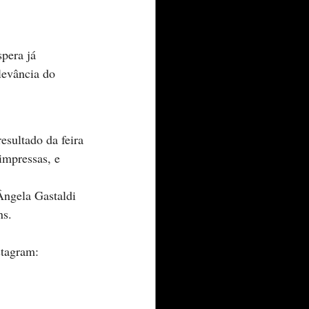
pera já 
levância do 
esultado da feira 
impressas, e 
Ângela Gastaldi 
ns.
stagram: 