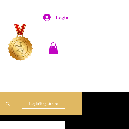
Login
Login/Registre-se