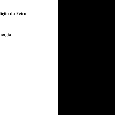
dição da Feira 
nergia 