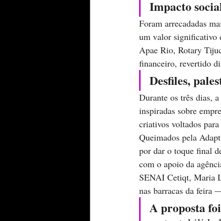
Impacto social
Foram arrecadadas mai
um valor significativ
Apae Rio, Rotary Tiju
financeiro, revertido d
Desfiles, pales
Durante os três dias, 
inspiradas sobre empr
criativos voltados par
Queimados pela Adapt 
por dar o toque final 
com o apoio da agênci
SENAI Cetiqt, Maria L
nas barracas da feira 
A proposta foi