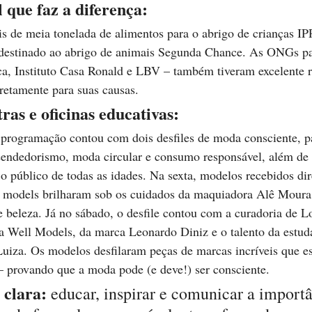
 que faz a diferença:
s de meia tonelada de alimentos para o abrigo de crianças 
o destinado ao abrigo de animais Segunda Chance. As ONGs par
ca, Instituto Casa Ronald e LBV – também tiveram excelente r
iretamente para suas causas.
tras e oficinas educativas:
a programação contou com dois desfiles de moda consciente, pa
eendedorismo, moda circular e consumo responsável, além de
a o público de todas as idades. Na sexta, modelos recebidos di
models brilharam sob os cuidados da maquiadora Alê Moura,
de beleza. Já no sábado, o desfile contou com a curadoria de 
a Well Models, da marca Leonardo Diniz e o talento da estud
uiza. Os modelos desfilaram peças de marcas incríveis que e
— provando que a moda pode (e deve!) ser consciente.
 clara:
 educar, inspirar e comunicar a importâ