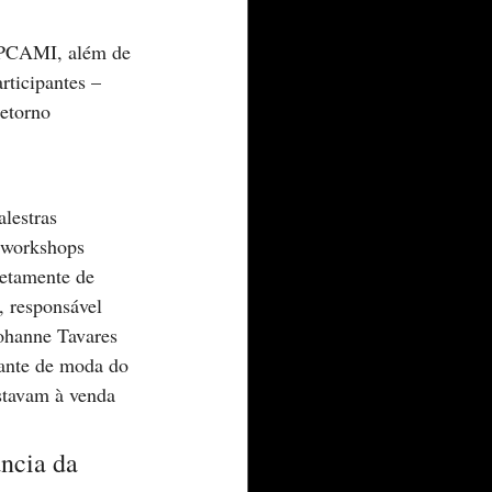
IPPCAMI, além de 
ticipantes – 
etorno 
lestras 
 workshops 
retamente de 
 responsável 
Lohanne Tavares 
ante de moda do 
stavam à venda 
ncia da 