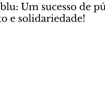
oblu: Um sucesso de pú
o e solidariedade!
stas The Vip Club Business
Marujo Carioca
5 estrelas.
sporte & Lazer
Carnaval
São Paulo
Negocio