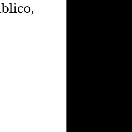
blico,