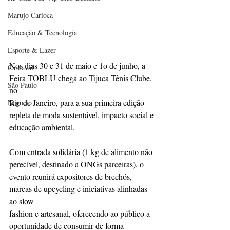
Marujo Carioca
Educação & Tecnologia
Esporte & Lazer
Nos dias 30 e 31 de maio e 1o de junho, a 
Carnaval
Feira TOBLU chega ao Tijuca Tênis Clube, 
São Paulo
no
Rio de Janeiro, para a sua primeira edição 
Negocio
repleta de moda sustentável, impacto social e
educação ambiental.
Com entrada solidária (1 kg de alimento não 
perecível, destinado a ONGs parceiras), o
evento reunirá expositores de brechós, 
marcas de upcycling e iniciativas alinhadas 
ao slow
fashion e artesanal, oferecendo ao público a 
oportunidade de consumir de forma 