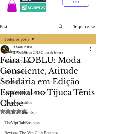
Post
Registre-se
Todos os posts
Absolute Rio
Todos os posts
27 de mai. de 2025
2 min de leitura
Feira TOBLU: Moda
Revistas Online
Consciente, Atitude
Jornal Online
Solidária em Edição
Eventos
Especial no Tijuca Tênis
Gastronomia & Turismo
Clube
Social & Estilos
Avaliado com NaN de 5 estrelas.
Saúde & Bem Estar
TheVipClubBusiness
Revistas The Vip Club Business