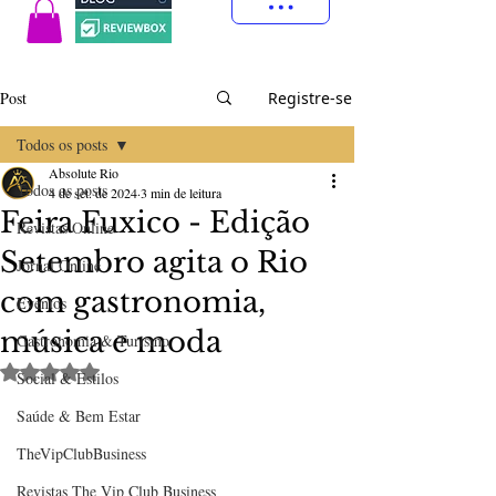
Post
Registre-se
Todos os posts
Absolute Rio
Todos os posts
4 de set. de 2024
3 min de leitura
Feira Fuxico - Edição
Revistas Online
Setembro agita o Rio
Jornal Online
com gastronomia,
Eventos
música e moda
Gastronomia & Turismo
Avaliado com NaN de 5 estrelas.
Social & Estilos
Saúde & Bem Estar
TheVipClubBusiness
Revistas The Vip Club Business