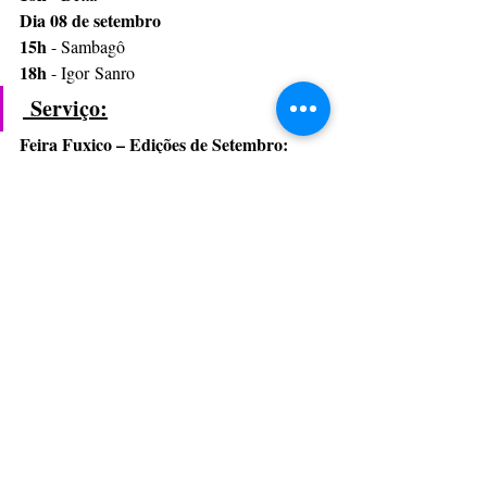
Dia 08 de setembro
15h 
- Sambagô
18h 
- Igor Sanro
 Serviço:
Feira Fuxico – Edições de Setembro:
Datas:
 07 e 08 de setembro
Horário:
 12h às 20h
Local:
 Praça Nossa Senhora da Paz, 
Ipanema. Próximo ao Metrô Nossa Senhora 
da Paz
Datas:
 21 e 22 de setembro
Local:
 Parque Carmem Miranda, 
Flamengo, Rio de Janeiro
Informações e mais detalhes sobre o evento 
estarão disponíveis em breve no Instagram 
da Feira Fuxico - @ofuxicofeira