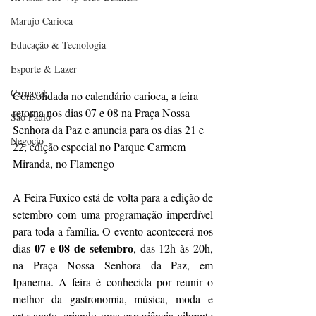
Marujo Carioca
Educação & Tecnologia
Esporte & Lazer
Carnaval
Consolidada no calendário carioca, a feira 
retorna nos dias 07 e 08 na Praça Nossa 
São Paulo
Senhora da Paz e anuncia para os dias 21 e 
Negocio
22, edição especial no Parque Carmem 
Miranda, no Flamengo
A Feira Fuxico está de volta para a edição de 
setembro com uma programação imperdível 
para toda a família. O evento acontecerá nos 
07 e 08 de setembro
dias 
, das 12h às 20h, 
na Praça Nossa Senhora da Paz, em 
Ipanema. A feira é conhecida por reunir o 
melhor da gastronomia, música, moda e 
artesanato, criando uma experiência vibrante 