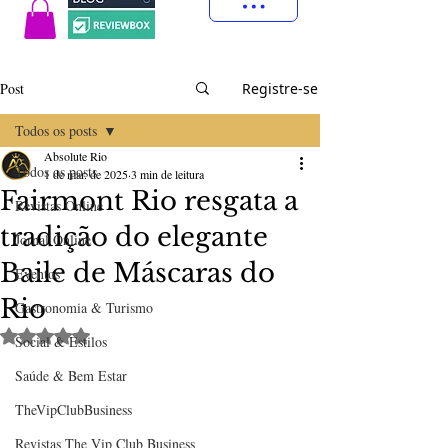
Post
Registre-se
Todos os posts
Absolute Rio
Todos os posts
1 de mar. de 2025
3 min de leitura
Fairmont Rio resgata a
Revistas Online
tradição do elegante
Jornal Online
Baile de Máscaras do
Eventos
Rio
Gastronomia & Turismo
Avaliado com NaN de 5 estrelas.
Social & Estilos
Saúde & Bem Estar
TheVipClubBusiness
Revistas The Vip Club Business