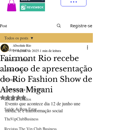
Post
Registre-se
Todos os posts
Absolute Rio
Todos os posts
29 de mai. de 2025
1 min de leitura
Fairmont Rio recebe
Revistas Online
almoço de apresentação
Jornal Online
do Rio Fashion Show de
Eventos
Alessa Migani
Gastronomia & Turismo
Avaliado com NaN de 5 estrelas.
Social & Estilos
Evento que acontece dia 12 de junho une 
Saúde & Bem Estar
moda, fé e transformação social
TheVipClubBusiness
Revistas The Vip Club Business