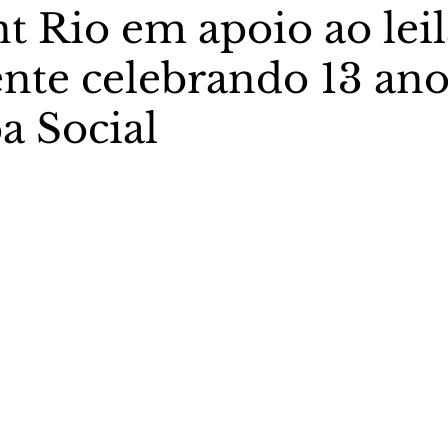
t Rio em apoio ao lei
ente celebrando 13 ano
stas The Vip Club Business
Marujo Carioca
a Social
sporte & Lazer
Carnaval
São Paulo
Negocio
5 estrelas.