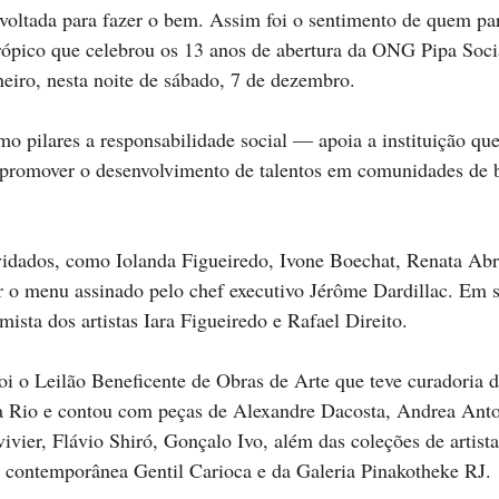
oltada para fazer o bem. Assim foi o sentimento de quem par
trópico que celebrou os 13 anos de abertura da ONG Pipa Soci
eiro, nesta noite de sábado, 7 de dezembro.
 pilares a responsabilidade social — apoia a instituição que
 promover o desenvolvimento de talentos em comunidades de b
vidados, como Iolanda Figueiredo, Ivone Boechat, Renata Abr
 o menu assinado pelo chef executivo Jérôme Dardillac. Em s
ista dos artistas Iara Figueiredo e Rafael Direito.
foi o Leilão Beneficente de Obras de Arte que teve curadoria 
a Rio e contou com peças de Alexandre Dacosta, Andrea Ant
vier, Flávio Shiró, Gonçalo Ivo, além das coleções de artist
te contemporânea Gentil Carioca e da Galeria Pinakotheke RJ.