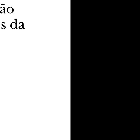
lão
s da