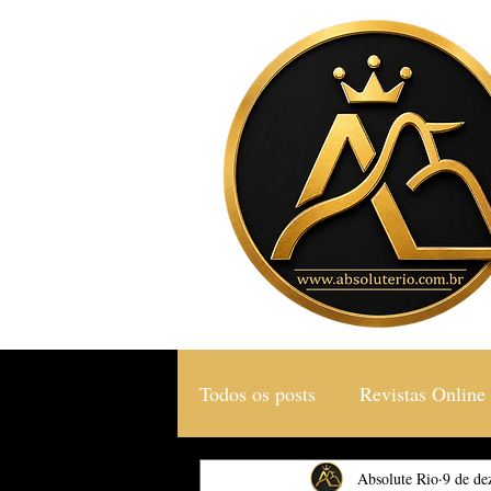
Todos os posts
Revistas Online
Gastronomia & Turismo
Absolute Rio
9 de de
S