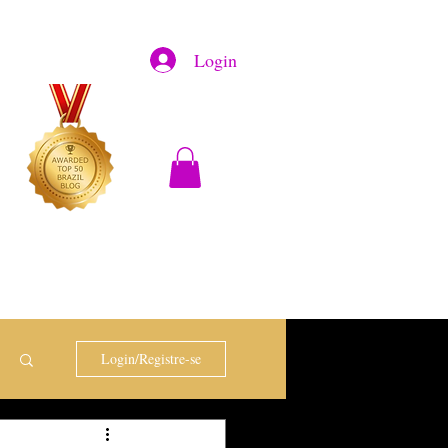
Login
Login/Registre-se